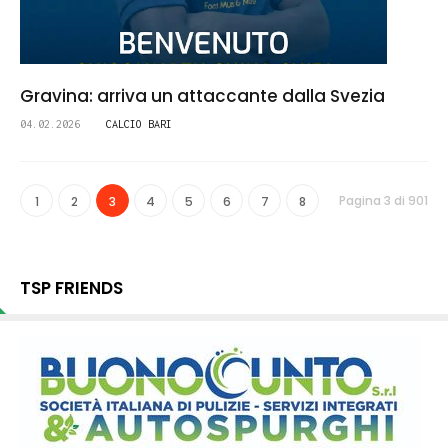
Gravina: arriva un attaccante dalla Svezia
04.02.2026
CALCIO BARI
Pagina 3 di 901
1
2
3
4
5
6
7
8
TSP FRIENDS