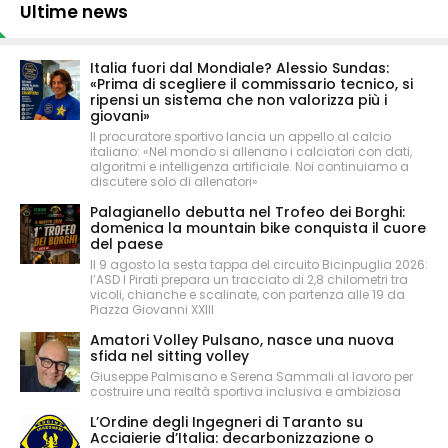
Ultime news
Italia fuori dal Mondiale? Alessio Sundas:
«Prima di scegliere il commissario tecnico, si
ripensi un sistema che non valorizza più i
giovani»
Il procuratore sportivo lancia un appello al calcio
italiano: «Nel mondo si allenano i calciatori con dati,
algoritmi e intelligenza artificiale. Noi continuiamo a
discutere solo di allenatori»
Palagianello debutta nel Trofeo dei Borghi:
domenica la mountain bike conquista il cuore
del paese
Il 9 agosto la sesta tappa del circuito Bicinpuglia 2026:
l’ASD I Pirati prepara un tracciato di 2,8 chilometri tra
vicoli, chianche e scalinate, con partenza alle 19 da
Piazza Giovanni XXIII
Amatori Volley Pulsano, nasce una nuova
sfida nel sitting volley
Giuseppe Palmisano e Serena Sammali al lavoro per
costruire una realtà sportiva inclusiva e ambiziosa
L’Ordine degli Ingegneri di Taranto su
Acciaierie d’Italia: decarbonizzazione o