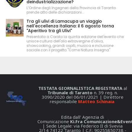
deindustrializzazione?
L’Ordine degli Ingegneri della Provincia di Taranto
prende atto delle dichiarazioni...
Tra gli ulivi di Lamacupa un viaggio
nell'eccellenza italiana: il 6 agosto torna
"Aperitivo tra gli Ulivi"
Presentata a Corato la quinta edizione dell'evento che
unisce cultura dell'olio extravergine d'oliva,
showcooking, grandi ospiti, musica e inclusione
sociale con il progetto "Come Natura Insegna"
TESTATA GIORNALISTICA REGISTRATA
al
Tribunale di Taranto
n. 39 reg. n.
3090/2020 del 06/01/2021 | Direttore
responsabile
Matteo Schinaia
Edita dall' Agenzia di
Comunicazione
Ki.Fra Comunicazione&Event
| Sede Legale: via Federico II di Svevia
2/14 74122 Taranto | C.F.: 90255850738 -