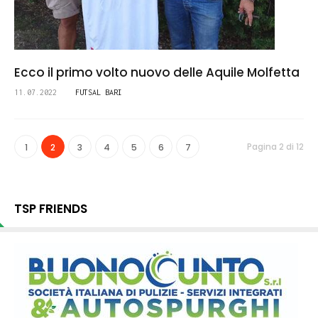
Ecco il primo volto nuovo delle Aquile Molfetta
11.07.2022
FUTSAL BARI
Pagina 2 di 12
1
2
3
4
5
6
7
TSP FRIENDS