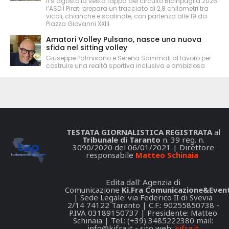
Il 9 agosto la sesta tappa del circuito Bicinpuglia 2026:
l’ASD I Pirati prepara un tracciato di 2,8 chilometri tra
vicoli, chianche e scalinate, con partenza alle 19 da
Piazza Giovanni XXIII
Amatori Volley Pulsano, nasce una nuova
sfida nel sitting volley
Giuseppe Palmisano e Serena Sammali al lavoro per
costruire una realtà sportiva inclusiva e ambiziosa
TESTATA GIORNALISTICA REGISTRATA
al
Tribunale di Taranto
n. 39 reg. n.
3090/2020 del 06/01/2021 | Direttore
responsabile
Matteo Schinaia
Edita dall' Agenzia di
Comunicazione
Ki.Fra Comunicazione&Event
| Sede Legale: via Federico II di Svevia
2/14 74122 Taranto | C.F.: 90255850738 -
P.IVA 03189150737 | Presidente: Matteo
Schinaia | Tel.: (+39) 3485222380 mail:
info@kifra.it
- sito web:
kifra.it