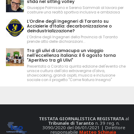
sfida nel sitting volley
Giuseppe Palmisano e Serena Sammali al lavoro per
costruire una realtà sportiva inclusiva e ambiziosa
L’Ordine degli Ingegneri di Taranto su
Acciaierie d’Italia: decarbonizzazione o
deindustrializzazione?
L’Ordine degli Ingegneri della Provincia di Taranto
prende atto delle dichiarazioni...
Tra gli ulivi di Lamacupa un viaggio
nell'eccellenza italiana: il 6 agosto torna
"Aperitivo tra gli Ulivi"
Presentata a Corato la quinta edizione dell'evento che
unisce cultura dell'olio extravergine d'oliva,
showcooking, grandi ospiti, musica e inclusione
sociale con il progetto "Come Natura Insegna"
TESTATA GIORNALISTICA REGISTRATA
al
Tribunale di Taranto
n. 39 reg. n.
3090/2020 del 06/01/2021 | Direttore
responsabile
Matteo Schinaia