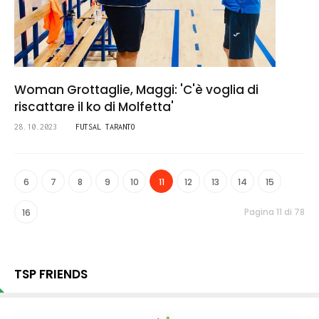
Woman Grottaglie, Maggi: 'C'è voglia di
riscattare il ko di Molfetta'
28.10.2023
FUTSAL TARANTO
6
7
8
9
10
11
12
13
14
15
Pagina 11 di 78
16
TSP FRIENDS