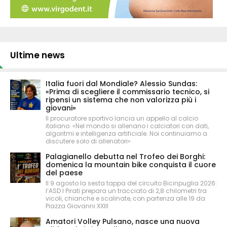
Ultime news
Italia fuori dal Mondiale? Alessio Sundas:
«Prima di scegliere il commissario tecnico, si
ripensi un sistema che non valorizza più i
giovani»
Il procuratore sportivo lancia un appello al calcio
italiano: «Nel mondo si allenano i calciatori con dati,
algoritmi e intelligenza artificiale. Noi continuiamo a
discutere solo di allenatori»
Palagianello debutta nel Trofeo dei Borghi:
domenica la mountain bike conquista il cuore
del paese
Il 9 agosto la sesta tappa del circuito Bicinpuglia 2026:
l’ASD I Pirati prepara un tracciato di 2,8 chilometri tra
vicoli, chianche e scalinate, con partenza alle 19 da
Piazza Giovanni XXIII
Amatori Volley Pulsano, nasce una nuova