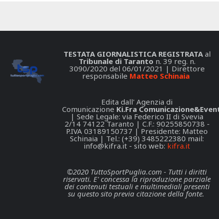
TESTATA GIORNALISTICA REGISTRATA
al
Tribunale di Taranto
n. 39 reg. n.
3090/2020 del 06/01/2021 | Direttore
responsabile
Matteo Schinaia
Edita dall' Agenzia di
Comunicazione
Ki.Fra Comunicazione&Event
| Sede Legale: via Federico II di Svevia
2/14 74122 Taranto | C.F.: 90255850738 -
P.IVA 03189150737 | Presidente: Matteo
Schinaia | Tel.: (+39) 3485222380 mail:
info@kifra.it
- sito web:
kifra.it
©2020 TuttoSportPuglia.com - Tutti i diritti
riservati. E' concessa la riproduzione parziale
dei contenuti testuali e multimediali presenti
su questo sito previa citazione della fonte.