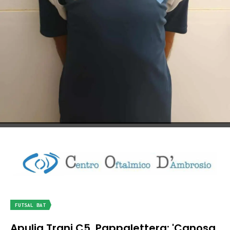
FUTSAL BAT
Apulia Trani C5, Pappalettera: 'Canosa