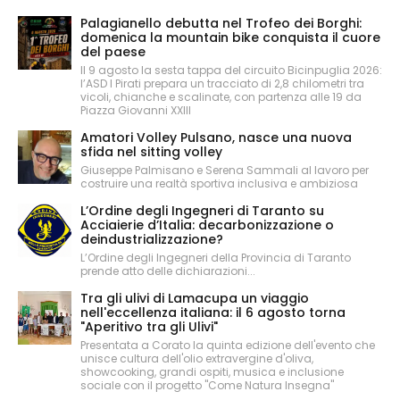
Palagianello debutta nel Trofeo dei Borghi:
domenica la mountain bike conquista il cuore
del paese
Il 9 agosto la sesta tappa del circuito Bicinpuglia 2026:
l’ASD I Pirati prepara un tracciato di 2,8 chilometri tra
vicoli, chianche e scalinate, con partenza alle 19 da
Piazza Giovanni XXIII
Amatori Volley Pulsano, nasce una nuova
sfida nel sitting volley
Giuseppe Palmisano e Serena Sammali al lavoro per
costruire una realtà sportiva inclusiva e ambiziosa
L’Ordine degli Ingegneri di Taranto su
Acciaierie d’Italia: decarbonizzazione o
deindustrializzazione?
L’Ordine degli Ingegneri della Provincia di Taranto
prende atto delle dichiarazioni...
Tra gli ulivi di Lamacupa un viaggio
nell'eccellenza italiana: il 6 agosto torna
"Aperitivo tra gli Ulivi"
Presentata a Corato la quinta edizione dell'evento che
unisce cultura dell'olio extravergine d'oliva,
showcooking, grandi ospiti, musica e inclusione
sociale con il progetto "Come Natura Insegna"