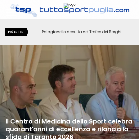
Palagianello debutta nel Trofeo dei Borghi:
Tra gli ulivi di Lamacupa un viaggio
PIÙ LETTE
domenica la mountain bike conquista il cuore
nell'eccellenza italiana: il 6 agosto torna
del paese
"Aperitivo tra gli Ulivi"
Il Centro di Medicina dello Sport celebra
quarant'anni di eccellenza e rilancia la
sfida di Taranto 2026