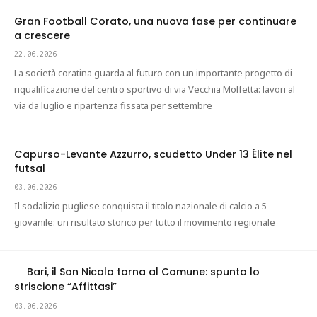
Gran Football Corato, una nuova fase per continuare
a crescere
22.06.2026
La società coratina guarda al futuro con un importante progetto di
riqualificazione del centro sportivo di via Vecchia Molfetta: lavori al
via da luglio e ripartenza fissata per settembre
Capurso-Levante Azzurro, scudetto Under 13 Élite nel
futsal
03.06.2026
Il sodalizio pugliese conquista il titolo nazionale di calcio a 5
giovanile: un risultato storico per tutto il movimento regionale
Bari, il San Nicola torna al Comune: spunta lo
striscione “Affittasi”
03.06.2026