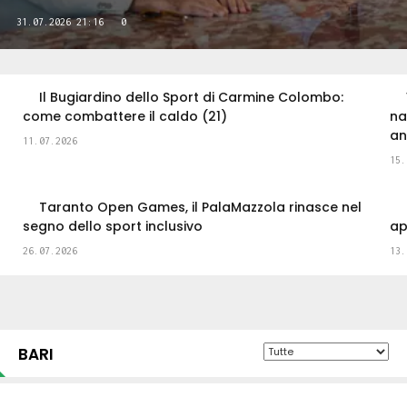
31.07.2026 21:16
0
Il Bugiardino dello Sport di Carmine Colombo:
come combattere il caldo (21)
na
an
11.07.2026
15.
Taranto Open Games, il PalaMazzola rinasce nel
segno dello sport inclusivo
ap
26.07.2026
13.
BARI