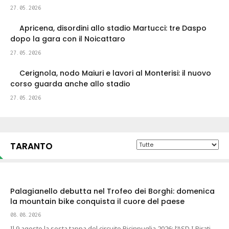
27.05.2026
Apricena, disordini allo stadio Martucci: tre Daspo
dopo la gara con il Noicattaro
27.05.2026
Cerignola, nodo Maiuri e lavori al Monterisi: il nuovo
corso guarda anche allo stadio
27.05.2026
TARANTO
Palagianello debutta nel Trofeo dei Borghi: domenica
la mountain bike conquista il cuore del paese
08.08.2026
Il 9 agosto la sesta tappa del circuito Bicinpuglia 2026: l’ASD I Pirati