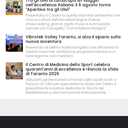
Tra gli ulivi di Lamacupa un viaggio
nell'eccellenza italiana: il 6 agosto torna
"Aperitivo tra gli Ulivi"
Presentata a Corato la quinta edizione dell'evento che
unisce cultura dell'olio extravergine d'oliva,
showcooking, grandi ospiti, musica e inclusione
sociale con il progetto "Come Natura Insegna"
Vibrotek Volley Taranto, si alza il sipario sulla
nuova avventura
Presentato al Delfino Hotel il progetto che affronterà la
Serie B maschile: ambizione, programmazione e un
forte legame con il territorio
Il Centro di Medicina dello Sport celebra
quarant'anni di eccellenza e rilancia la sfida
di Taranto 2026
Istituzioni, professionisti e mondo dello sport riuniti a
Palazzo di Città per ripercorrere la storia del Centro e
presentare le iniziative dedicate ai Giochi del
Mediterraneo e alla formazione internazionale