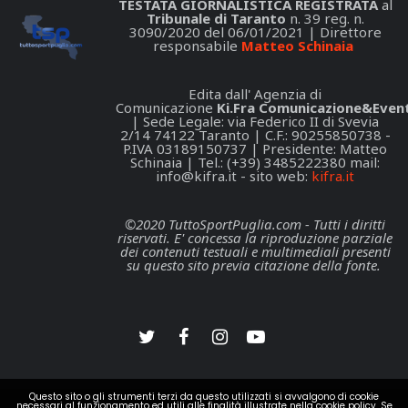
TESTATA GIORNALISTICA REGISTRATA
al
Tribunale di Taranto
n. 39 reg. n.
3090/2020 del 06/01/2021 | Direttore
responsabile
Matteo Schinaia
Edita dall' Agenzia di
Comunicazione
Ki.Fra Comunicazione&Event
| Sede Legale: via Federico II di Svevia
2/14 74122 Taranto | C.F.: 90255850738 -
P.IVA 03189150737 | Presidente: Matteo
Schinaia | Tel.: (+39) 3485222380 mail:
info@kifra.it
- sito web:
kifra.it
©2020 TuttoSportPuglia.com - Tutti i diritti
riservati. E' concessa la riproduzione parziale
dei contenuti testuali e multimediali presenti
su questo sito previa citazione della fonte.
Questo sito o gli strumenti terzi da questo utilizzati si avvalgono di cookie
necessari al funzionamento ed utili alle finalità illustrate nella cookie policy. Se