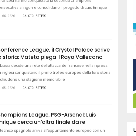
 francesi hanno conquistato la seconda Champions
onsecutiva ai rigori e consolidano il progetto di Luis Enrique
3.06.2026
CALCIO ESTERO
onference League, il Crystal Palace scrive
a storia: Mateta piega il Rayo Vallecano
 Lipsia decide una rete dell’attaccante francese nella ripresa:
li inglesi conquistano il primo trofeo europeo della loro storia
 chiudono una stagione memorabile
8.05.2026
CALCIO ESTERO
hampions League, PSG-Arsenal: Luis
nrique cerca un’altra finale da re
l tecnico spagnolo arriva all’appuntamento europeo con un