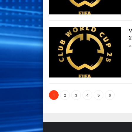
V
2
0
1
2
3
4
5
6