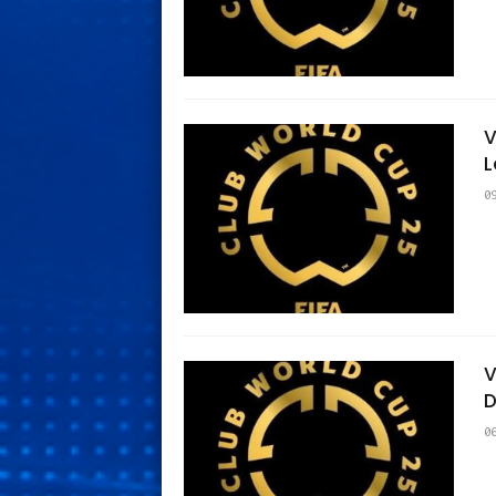
V
L
0
V
D
0