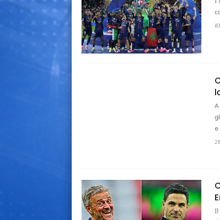
I
c
0
C
l
A
g
e
2
C
E
I