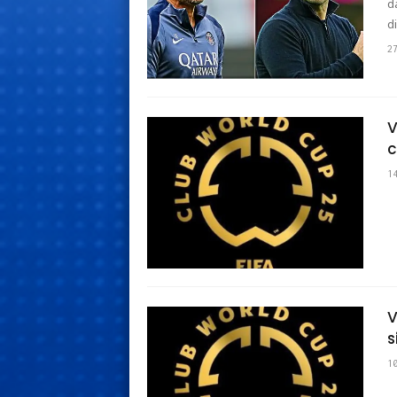
d
d
2
V
c
1
V
s
1