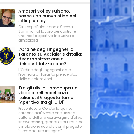
Amatori Volley Pulsano,
nasce una nuova sfida nel
sitting volley
Giuseppe Palmisano e Serena
Sammali al lavoro per costruire
una realtà sportiva inclusiva e
ambiziosa
L’Ordine degli Ingegneri di
Taranto su Acciaierie d’Italia:
decarbonizzazione o
deindustrializzazione?
L’Ordine degli Ingegneri della
Provincia di Taranto prende atto
delle dichiarazioni...
Tra gli ulivi di Lamacupa un
viaggio nell'eccellenza
italiana: il 6 agosto torna
"Aperitivo tra gli Ulivi"
Presentata a Corato la quinta
edizione dell'evento che unisce
cultura dell'olio extravergine d'oliva,
showcooking, grandi ospiti, musica
e inclusione sociale con il progetto
"Come Natura Insegna"