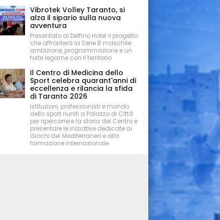
Vibrotek Volley Taranto, si
alza il sipario sulla nuova
avventura
Presentato al Delfino Hotel il progetto
che affronterà la Serie B maschile:
ambizione, programmazione e un
forte legame con il territorio
Il Centro di Medicina dello
Sport celebra quarant'anni di
eccellenza e rilancia la sfida
di Taranto 2026
Istituzioni, professionisti e mondo
dello sport riuniti a Palazzo di Città
per ripercorrere la storia del Centro e
presentare le iniziative dedicate ai
Giochi del Mediterraneo e alla
formazione internazionale