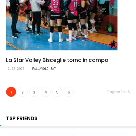
La Star Volley Bisceglie torna in campo
12.02.2022
PALLAVOLO BAT
Pagina 1 di 6
1
2
3
4
5
6
TSP FRIENDS