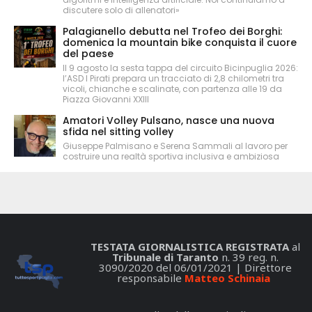
discutere solo di allenatori»
Palagianello debutta nel Trofeo dei Borghi:
domenica la mountain bike conquista il cuore
del paese
Il 9 agosto la sesta tappa del circuito Bicinpuglia 2026:
l’ASD I Pirati prepara un tracciato di 2,8 chilometri tra
vicoli, chianche e scalinate, con partenza alle 19 da
Piazza Giovanni XXIII
Amatori Volley Pulsano, nasce una nuova
sfida nel sitting volley
Giuseppe Palmisano e Serena Sammali al lavoro per
costruire una realtà sportiva inclusiva e ambiziosa
TESTATA GIORNALISTICA REGISTRATA
al
Tribunale di Taranto
n. 39 reg. n.
3090/2020 del 06/01/2021 | Direttore
responsabile
Matteo Schinaia