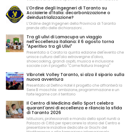
L’Ordine degli Ingegneri di Taranto su
Acciaierie d’Italia: decarbonizzazione o
deindustrializzazione?
L’Ordine degli Ingegneri della Provincia di Taranto
prende atto delle dichiarazioni...
Tra gli ulivi di Lamacupa un viaggio
nell'eccellenza italiana: il 6 agosto torna
"Aperitivo tra gli Ulivi"
Presentata a Corato la quinta edizione dell'evento che
unisce cultura dell'olio extravergine d'oliva,
showcooking, grandi ospiti, musica e inclusione
sociale con il progetto "Come Natura Insegna"
Vibrotek Volley Taranto, si alza il sipario sulla
nuova avventura
Presentato al Delfino Hotel il progetto che affronterà la
Serie B maschile: ambizione, programmazione e un
forte legame con il territorio
Il Centro di Medicina dello Sport celebra
quarant'anni di eccellenza e rilancia la sfida
di Taranto 2026
Istituzioni, professionisti e mondo dello sport riuniti a
Palazzo di Città per ripercorrere la storia del Centro e
presentare le iniziative dedicate ai Giochi del
Mediterraneo e alla formazione internazionale