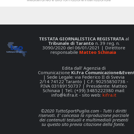
TESTATA GIORNALISTICA REGISTRATA
al
Tribunale di Taranto
n. 39 reg. n.
3090/2020 del 06/01/2021 | Direttore
responsabile
Matteo Schinaia
Edita dall' Agenzia di
Comunicazione
Ki.Fra Comunicazione&Event
| Sede Legale: via Federico II di Svevia
2/14 74122 Taranto | C.F.: 90255850738 -
P.IVA 03189150737 | Presidente: Matteo
Schinaia | Tel.: (+39) 3485222380 mail:
info@kifra.it
- sito web:
kifra.it
©2020 TuttoSportPuglia.com - Tutti i diritti
riservati. E' concessa la riproduzione parziale
dei contenuti testuali e multimediali presenti
su questo sito previa citazione della fonte.