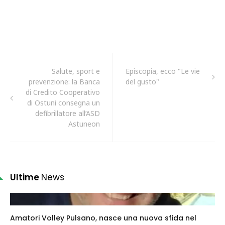
Salute, sport e
Episcopia, ecco "Le vie
prevenzione: la Banca
del gusto"
di Credito Cooperativo
di Ostuni consegna un
defibrillatore all’ASD
Astuneon
Ultime
News
Amatori Volley Pulsano, nasce una nuova sfida nel