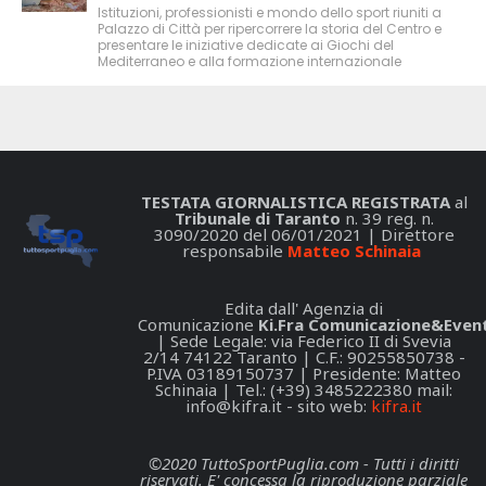
Istituzioni, professionisti e mondo dello sport riuniti a
Palazzo di Città per ripercorrere la storia del Centro e
presentare le iniziative dedicate ai Giochi del
Mediterraneo e alla formazione internazionale
TESTATA GIORNALISTICA REGISTRATA
al
Tribunale di Taranto
n. 39 reg. n.
3090/2020 del 06/01/2021 | Direttore
responsabile
Matteo Schinaia
Edita dall' Agenzia di
Comunicazione
Ki.Fra Comunicazione&Event
| Sede Legale: via Federico II di Svevia
2/14 74122 Taranto | C.F.: 90255850738 -
P.IVA 03189150737 | Presidente: Matteo
Schinaia | Tel.: (+39) 3485222380 mail:
info@kifra.it
- sito web:
kifra.it
©2020 TuttoSportPuglia.com - Tutti i diritti
riservati. E' concessa la riproduzione parziale