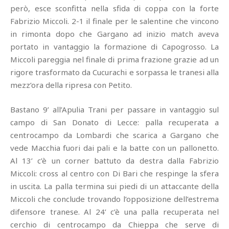
però, esce sconfitta nella sfida di coppa con la forte
Fabrizio Miccoli. 2-1 il finale per le salentine che vincono
in rimonta dopo che Gargano ad inizio match aveva
portato in vantaggio la formazione di Capogrosso. La
Miccoli pareggia nel finale di prima frazione grazie ad un
rigore trasformato da Cucurachi e sorpassa le tranesi alla
mezz’ora della ripresa con Petito.
Bastano 9’ all’Apulia Trani per passare in vantaggio sul
campo di San Donato di Lecce: palla recuperata a
centrocampo da Lombardi che scarica a Gargano che
vede Macchia fuori dai pali e la batte con un pallonetto.
Al 13’ c’è un corner battuto da destra dalla Fabrizio
Miccoli: cross al centro con Di Bari che respinge la sfera
in uscita. La palla termina sui piedi di un attaccante della
Miccoli che conclude trovando l’opposizione dell’estrema
difensore tranese. Al 24’ c’è una palla recuperata nel
cerchio di centrocampo da Chieppa che serve di