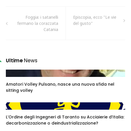
Foggia: i satanelli
Episcopia, ecco "Le vie
fermano la corazzata
del gusto"
Catania
Ultime
News
Amatori Volley Pulsano, nasce una nuova sfida nel
sitting volley
L’Ordine degli Ingegneri di Taranto su Acciaierie d’Italia:
decarbonizzazione o deindustrializzazione?