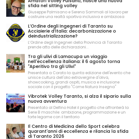
Amatori Volley Pulsano, nasce una nuova
sfida nel sitting volley
Giuseppe Palmisano e Serena Sammali al lavoro per
costruire una realtà sportiva inclusiva e ambiziosa
L’Ordine degli Ingegneri di Taranto su
Acciaierie d’Italia: decarbonizzazione o
deindustrializzazione?
L’Ordine degli Ingegneri della Provincia di Taranto
prende atto delle dichiarazioni...
Tra gli ulivi di Lamacupa un viaggio
nell'eccellenza italiana: il 6 agosto torna
"Aperitivo tra gli Ulivi"
Presentata a Corato la quinta edizione dell'evento che
unisce cultura dell'olio extravergine d'oliva,
showcooking, grandi ospiti, musica e inclusione
sociale con il progetto "Come Natura Insegna"
Vibrotek Volley Taranto, si alza il sipario sulla
nuova avventura
Presentato al Delfino Hotel il progetto che affronterà la
Serie B maschile: ambizione, programmazione e un
forte legame con il territorio
Il Centro di Medicina dello Sport celebra
quarant'anni di eccellenza e rilancia la sfida
di Taranto 2026