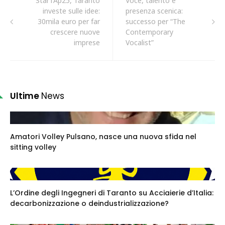
StarTAp25, Taranto
Voce, talento e
investe sulle idee:
presenza scenica:
30mila euro per far
successo per “The
crescere nuove
Contemporary
imprese
Vocalist”
Ultime
News
Amatori Volley Pulsano, nasce una nuova sfida nel
sitting volley
L’Ordine degli Ingegneri di Taranto su Acciaierie d’Italia:
decarbonizzazione o deindustrializzazione?