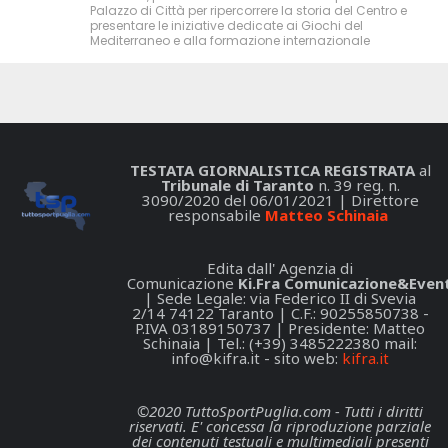
Palazzo di Città per ripercorrere la storia del Centro e
presentare le iniziative dedicate ai Giochi del
Mediterraneo e alla formazione internazionale
TESTATA GIORNALISTICA REGISTRATA
al
Tribunale di Taranto
n. 39 reg. n.
3090/2020 del 06/01/2021 | Direttore
responsabile
Matteo Schinaia
Edita dall' Agenzia di
Comunicazione
Ki.Fra Comunicazione&Event
| Sede Legale: via Federico II di Svevia
2/14 74122 Taranto | C.F.: 90255850738 -
P.IVA 03189150737 | Presidente: Matteo
Schinaia | Tel.: (+39) 3485222380 mail:
info@kifra.it
- sito web:
kifra.it
©2020 TuttoSportPuglia.com - Tutti i diritti
riservati. E' concessa la riproduzione parziale
dei contenuti testuali e multimediali presenti