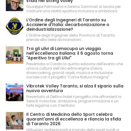
sfida nel sitting volley
Giuseppe Palmisano e Serena Sammali al lavoro per
costruire una realtà sportiva inclusiva e ambiziosa
L’Ordine degli Ingegneri di Taranto su
Acciaierie d’Italia: decarbonizzazione o
deindustrializzazione?
L’Ordine degli Ingegneri della Provincia di Taranto
prende atto delle dichiarazioni...
Tra gli ulivi di Lamacupa un viaggio
nell'eccellenza italiana: il 6 agosto torna
"Aperitivo tra gli Ulivi"
Presentata a Corato la quinta edizione dell'evento che
unisce cultura dell'olio extravergine d'oliva,
showcooking, grandi ospiti, musica e inclusione
sociale con il progetto "Come Natura Insegna"
Vibrotek Volley Taranto, si alza il sipario sulla
nuova avventura
Presentato al Delfino Hotel il progetto che affronterà la
Serie B maschile: ambizione, programmazione e un
forte legame con il territorio
Il Centro di Medicina dello Sport celebra
quarant'anni di eccellenza e rilancia la sfida
di Taranto 2026
Istituzioni, professionisti e mondo dello sport riuniti a