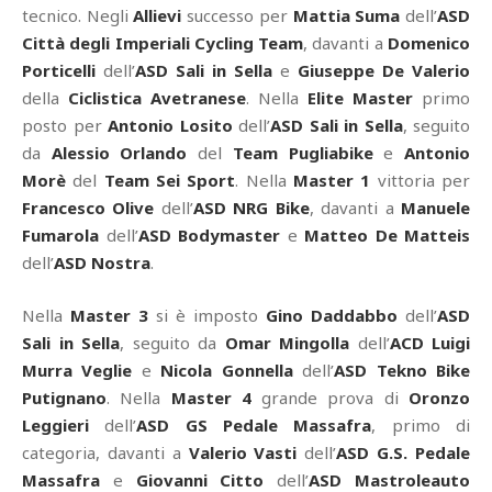
tecnico. Negli
Allievi
successo per
Mattia Suma
dell’
ASD
Città degli Imperiali Cycling Team
, davanti a
Domenico
Porticelli
dell’
ASD Sali in Sella
e
Giuseppe De Valerio
della
Ciclistica Avetranese
. Nella
Elite Master
primo
posto per
Antonio Losito
dell’
ASD Sali in Sella
, seguito
da
Alessio Orlando
del
Team Pugliabike
e
Antonio
Morè
del
Team Sei Sport
. Nella
Master 1
vittoria per
Francesco Olive
dell’
ASD NRG Bike
, davanti a
Manuele
Fumarola
dell’
ASD Bodymaster
e
Matteo De Matteis
dell’
ASD Nostra
.
Nella
Master 3
si è imposto
Gino Daddabbo
dell’
ASD
Sali in Sella
, seguito da
Omar Mingolla
dell’
ACD Luigi
Murra Veglie
e
Nicola Gonnella
dell’
ASD Tekno Bike
Putignano
. Nella
Master 4
grande prova di
Oronzo
Leggieri
dell’
ASD GS Pedale Massafra
, primo di
categoria, davanti a
Valerio Vasti
dell’
ASD G.S. Pedale
Massafra
e
Giovanni Citto
dell’
ASD Mastroleauto