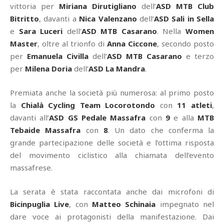
vittoria per
Miriana Dirutigliano
dell’
ASD MTB Club
Bitritto
, davanti a
Nica Valenzano
dell’
ASD Sali in Sella
e
Sara Luceri
dell’
ASD MTB Casarano
. Nella
Women
Master
, oltre al trionfo di
Anna Ciccone
, secondo posto
per
Emanuela Civilla
dell’
ASD MTB Casarano
e terzo
per
Milena Doria
dell’
ASD La Mandra
.
Premiata anche la società più numerosa: al primo posto
la
Chialà Cycling Team Locorotondo
con
11 atleti
,
davanti all’
ASD GS Pedale Massafra
con
9
e alla
MTB
Tebaide Massafra
con
8
. Un dato che conferma la
grande partecipazione delle società e l’ottima risposta
del movimento ciclistico alla chiamata dell’evento
massafrese.
La serata è stata raccontata anche dai microfoni di
Bicinpuglia Live
, con
Matteo Schinaia
impegnato nel
dare voce ai protagonisti della manifestazione. Dai