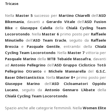
Tricase
.
Nella
Master 5
successo per
Martino Chiarelli
dell’
ASD
Bikemania
, davanti a
Gerardo Vitale
dell’
ASD Fusion
Bike
e
Giuseppe Calella
della
Chialà Cycling Team
Locorotondo
. Nella
Master 6
primo posto per
Raffaele
Minutiello
dell’
ASD Team Eracle
, seguito da
Raffaele
Brescia
e
Pasquale Gentile
, entrambi della
Chialà
Cycling Team Locorotondo
. Nella
Master 7
vittoria per
Pasquale Marino
della
MTB Tebaide Massafra
, davanti
ad
Antonio Pellegrino
dell’
ASD Gruppo Ciclistico Totò
Pellegrino Otranto
e
Michele Mannarella
del
G.S.C.
Baser Dilettantistico
. Nella
Master 8+
primo posto per
Giuseppe Marino
dell’
ASD Cicloamatori Oppido
Lucano
, seguito da
Antonio Gennaro L’Abate
della
Chialà Cycling Team Locorotondo
.
Spazio anche alle categorie femminili. Nella
Women Elite