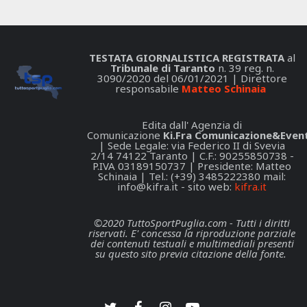
TESTATA GIORNALISTICA REGISTRATA
al
Tribunale di Taranto
n. 39 reg. n.
3090/2020 del 06/01/2021 | Direttore
responsabile
Matteo Schinaia
Edita dall' Agenzia di
Comunicazione
Ki.Fra Comunicazione&Event
| Sede Legale: via Federico II di Svevia
2/14 74122 Taranto | C.F.: 90255850738 -
P.IVA 03189150737 | Presidente: Matteo
Schinaia | Tel.: (+39) 3485222380 mail:
info@kifra.it
- sito web:
kifra.it
©2020 TuttoSportPuglia.com - Tutti i diritti
riservati. E' concessa la riproduzione parziale
dei contenuti testuali e multimediali presenti
su questo sito previa citazione della fonte.