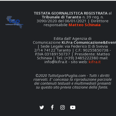
TESTATA GIORNALISTICA REGISTRATA
al
Tribunale di Taranto
n. 39 reg. n.
3090/2020 del 06/01/2021 | Direttore
responsabile
Matteo Schinaia
Edita dall' Agenzia di
Comunicazione
Ki.Fra Comunicazione&Event
| Sede Legale: via Federico II di Svevia
2/14 74122 Taranto | C.F.: 90255850738 -
P.IVA 03189150737 | Presidente: Matteo
Schinaia | Tel.: (+39) 3485222380 mail:
info@kifra.it
- sito web:
kifra.it
©2020 TuttoSportPuglia.com - Tutti i diritti
riservati. E' concessa la riproduzione parziale
dei contenuti testuali e multimediali presenti
su questo sito previa citazione della fonte.