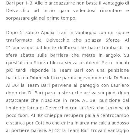
Bari per 1-3. Alle biancoazzurre non basta il vantaggio di
Delvecchio ad inizio gara vedendosi rimontare e
sorpassare già nel primo tempo.
Dopo 5' subito Apulia Trani in vantaggio con un rigore
trasformato da Delvecchio che spiazza Sforza. Al
21'punizione dal limite dell'area che batte Lombardi: la
sfera sbatte sulla barriera che mette in angolo. Su
quest'ultimo Sforza blocca senza problemi. Sette minuti
più tardi risponde la Team Bari con una punizione
battuta da Dibenedetto e parata agevolmente da Di Bari.
Al 36' la Team Bari perviene al pareggio con Lauriero
dopo che Di Bari para la sfera che arriva sui piedi di un
attaccante che ribadisce in rete. AL 38' punizione dal
limite dell'area di Delvecchio con la sfera che termina di
poco fuori. Al 40' Chieppa recupera palla a centrocampo
e scarica per Cottino che entra in area ma calcia addosso
al portiere barese. Al 42' la Team Bari trova il vantaggio