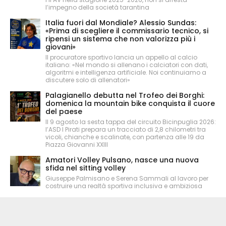
l’impegno della società tarantina
Italia fuori dal Mondiale? Alessio Sundas:
«Prima di scegliere il commissario tecnico, si
ripensi un sistema che non valorizza più i
giovani»
Il procuratore sportivo lancia un appello al calcio
italiano: «Nel mondo si allenano i calciatori con dati,
algoritmi e intelligenza artificiale. Noi continuiamo a
discutere solo di allenatori»
Palagianello debutta nel Trofeo dei Borghi:
domenica la mountain bike conquista il cuore
del paese
Il 9 agosto la sesta tappa del circuito Bicinpuglia 2026:
l’ASD I Pirati prepara un tracciato di 2,8 chilometri tra
vicoli, chianche e scalinate, con partenza alle 19 da
Piazza Giovanni XXIII
Amatori Volley Pulsano, nasce una nuova
sfida nel sitting volley
Giuseppe Palmisano e Serena Sammali al lavoro per
costruire una realtà sportiva inclusiva e ambiziosa