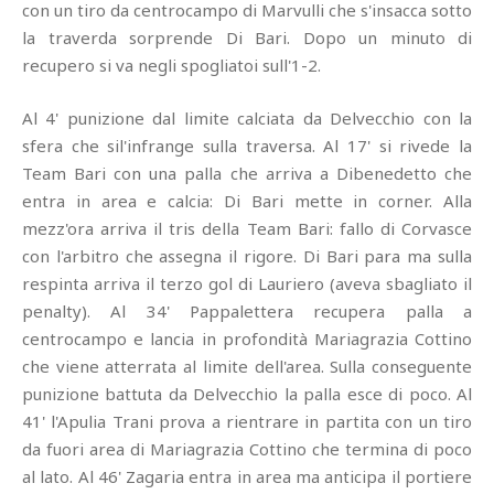
con un tiro da centrocampo di Marvulli che s'insacca sotto
la traverda sorprende Di Bari. Dopo un minuto di
recupero si va negli spogliatoi sull'1-2.
Al 4' punizione dal limite calciata da Delvecchio con la
sfera che sil'infrange sulla traversa. Al 17' si rivede la
Team Bari con una palla che arriva a Dibenedetto che
entra in area e calcia: Di Bari mette in corner. Alla
mezz'ora arriva il tris della Team Bari: fallo di Corvasce
con l'arbitro che assegna il rigore. Di Bari para ma sulla
respinta arriva il terzo gol di Lauriero (aveva sbagliato il
penalty). Al 34' Pappalettera recupera palla a
centrocampo e lancia in profondità Mariagrazia Cottino
che viene atterrata al limite dell'area. Sulla conseguente
punizione battuta da Delvecchio la palla esce di poco. Al
41' l'Apulia Trani prova a rientrare in partita con un tiro
da fuori area di Mariagrazia Cottino che termina di poco
al lato. Al 46' Zagaria entra in area ma anticipa il portiere