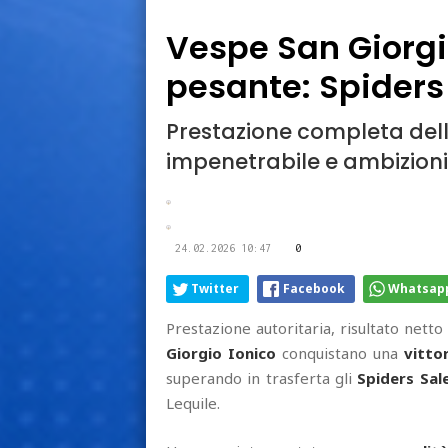
Vespe San Giorgio
pesante: Spiders 
Prestazione completa dell
impenetrabile e ambizioni
24.02.2026 10:47
0
Twitter
Facebook
Whatsap
Prestazione autoritaria, risultato net
Giorgio Ionico
conquistano una
vitto
superando in trasferta gli
Spiders Sal
Lequile.