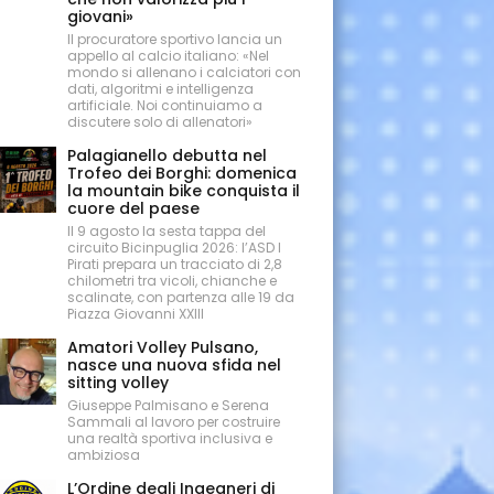
giovani»
Il procuratore sportivo lancia un
appello al calcio italiano: «Nel
mondo si allenano i calciatori con
dati, algoritmi e intelligenza
artificiale. Noi continuiamo a
discutere solo di allenatori»
Palagianello debutta nel
Trofeo dei Borghi: domenica
la mountain bike conquista il
cuore del paese
Il 9 agosto la sesta tappa del
circuito Bicinpuglia 2026: l’ASD I
Pirati prepara un tracciato di 2,8
chilometri tra vicoli, chianche e
scalinate, con partenza alle 19 da
Piazza Giovanni XXIII
Amatori Volley Pulsano,
nasce una nuova sfida nel
sitting volley
Giuseppe Palmisano e Serena
Sammali al lavoro per costruire
una realtà sportiva inclusiva e
ambiziosa
L’Ordine degli Ingegneri di