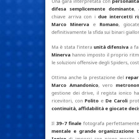
Una gara interpretata con
personalità
difesa semplicemente dominante
, 
chiave arriva con i
due intercetti 
Marco Minerva
e
Romano
, giocat
definitivamente la sfida sui binari giallo
Ma è stata l’intera
unità difensiva
a fa
Minerva
hanno imposto il proprio ritm
le soluzioni offensive degli Spiders, cost
Ottima anche la prestazione del
repar
Marco Amandonico
, vero
metronom
gestione dei drive, il regista ionico h
ricevitori, con
Polito
e
De Caroli
prot
continuità, affidabilità e giocate deci
Il
39–7 finale
fotografa perfettamente
mentale e grande organizzazione t
Ionico
di imporsi con pieno merito, 