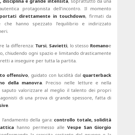
, disciplina e grande intensità
, soprattutto da una
autentica protagonista dell’incontro. Il momento
riportati direttamente in touchdown
, firmati da
e che hanno spezzato l’equilibrio e indirizzato
neri.
re la differenza:
Tursi
,
Savietti
, lo stesso
Romano
e
o, chiudendo ogni spazio e limitando drasticamente
retti a inseguire per tutta la partita.
to offensivo
, guidato con lucidità dal
quarterback
o della manovra
. Preciso nelle letture e nella
a saputo valorizzare al meglio il talento dei propri
agonisti di una prova di grande spessore, fatta di
sive
.
 l’andamento della gara:
controllo totale, solidità
attica
hanno permesso alle
Vespe San Giorgio
confermando la crescita costante del gruppo e la