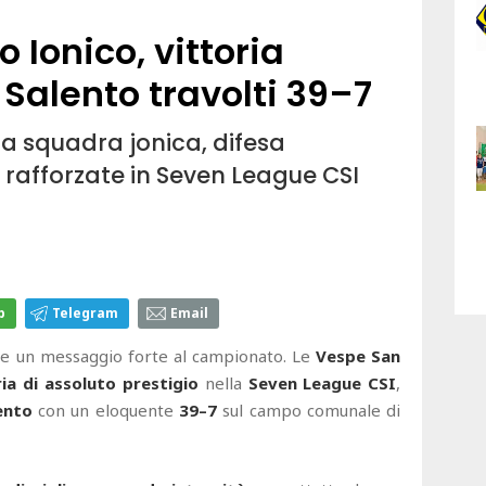
 Ionico, vittoria
Salento travolti 39–7
a squadra jonica, difesa
 rafforzate in Seven League CSI
p
Telegram
Email
to e un messaggio forte al campionato. Le
Vespe San
ria di assoluto prestigio
nella
Seven League CSI
,
ento
con un eloquente
39–7
sul campo comunale di