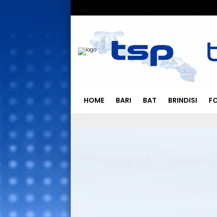
HOME
BARI
BAT
BRINDISI
F