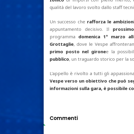
qualità del lavoro svolto dallo staff tecni
Un successo che
rafforza le ambizion
appuntamento decisivo. Il
prossim
programma
domenica 1° marzo all
Grottaglie
, dove le Vespe affrontera
primo posto nel girone
e la possibi
pubblico
, un traguardo storico per la so
L’appello è rivolto a tutti gli appassiona
Vespe verso un obiettivo che può seg
informazioni sulla gara, è possibile c
Commenti