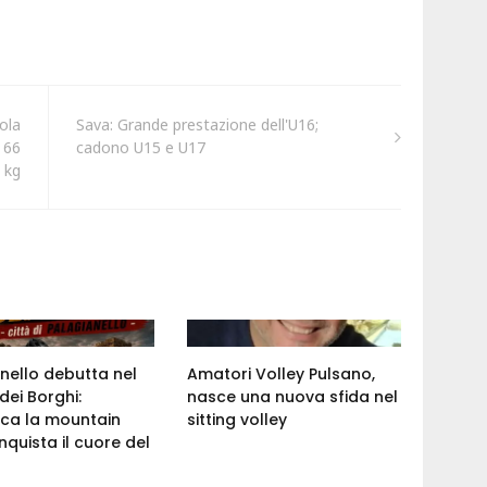
ola
Sava: Grande prestazione dell'U16;
i 66
cadono U15 e U17
kg
nello debutta nel
Amatori Volley Pulsano,
dei Borghi:
nasce una nuova sfida nel
ca la mountain
sitting volley
nquista il cuore del