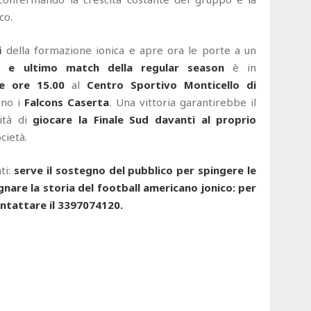
co.
i
della formazione ionica e apre ora le porte a un
o e ultimo match della regular season
è in
e ore 15.00
al
Centro Sportivo Monticello di
nno i
Falcons Caserta
. Una vittoria garantirebbe il
lità di
giocare la Finale Sud davanti al proprio
cietà.
ti:
serve il sostegno del pubblico per spingere le
nare la storia del football americano jonico: per
ontattare il 3397074120.