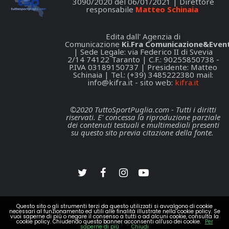
3090/2020 del 06/01/2021 | Direttore
responsabile
Matteo Schinaia
Edita dall' Agenzia di
Comunicazione
Ki.Fra Comunicazione&Event
| Sede Legale: via Federico II di Svevia
2/14 74122 Taranto | C.F.: 90255850738 -
P.IVA 03189150737 | Presidente: Matteo
Schinaia | Tel.: (+39) 3485222380 mail:
info@kifra.it
- sito web:
kifra.it
©2020 TuttoSportPuglia.com - Tutti i diritti
riservati. E' concessa la riproduzione parziale
dei contenuti testuali e multimediali presenti
su questo sito previa citazione della fonte.
Questo sito o gli strumenti terzi da questo utilizzati si avvalgono di cookie
necessari al funzionamento ed utili alle finalità illustrate nella cookie policy. Se
vuoi saperne di più o negare il consenso a tutti o ad alcuni cookie, consulta la
cookie policy. Chiudendo questo banner acconsenti all'uso dei cookie.
Per
saperne di più
Chiudi