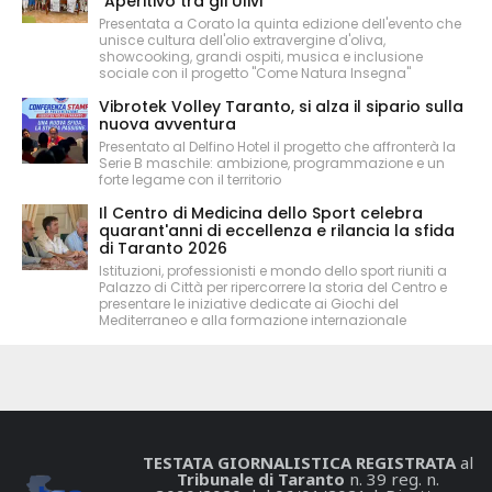
"Aperitivo tra gli Ulivi"
Presentata a Corato la quinta edizione dell'evento che
unisce cultura dell'olio extravergine d'oliva,
showcooking, grandi ospiti, musica e inclusione
sociale con il progetto "Come Natura Insegna"
Vibrotek Volley Taranto, si alza il sipario sulla
nuova avventura
Presentato al Delfino Hotel il progetto che affronterà la
Serie B maschile: ambizione, programmazione e un
forte legame con il territorio
Il Centro di Medicina dello Sport celebra
quarant'anni di eccellenza e rilancia la sfida
di Taranto 2026
Istituzioni, professionisti e mondo dello sport riuniti a
Palazzo di Città per ripercorrere la storia del Centro e
presentare le iniziative dedicate ai Giochi del
Mediterraneo e alla formazione internazionale
TESTATA GIORNALISTICA REGISTRATA
al
Tribunale di Taranto
n. 39 reg. n.