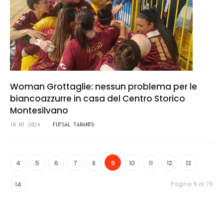
Woman Grottaglie: nessun problema per le
biancoazzurre in casa del Centro Storico
Montesilvano
16.01.2024
FUTSAL TARANTO
4
5
6
7
8
9
10
11
12
13
Pagina 9 di 78
14