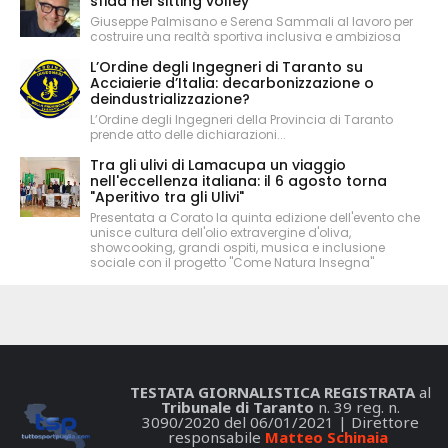
sfida nel sitting volley
Giuseppe Palmisano e Serena Sammali al lavoro per
costruire una realtà sportiva inclusiva e ambiziosa
L’Ordine degli Ingegneri di Taranto su
Acciaierie d’Italia: decarbonizzazione o
deindustrializzazione?
L’Ordine degli Ingegneri della Provincia di Taranto
prende atto delle dichiarazioni...
Tra gli ulivi di Lamacupa un viaggio
nell'eccellenza italiana: il 6 agosto torna
"Aperitivo tra gli Ulivi"
Presentata a Corato la quinta edizione dell'evento che
unisce cultura dell'olio extravergine d'oliva,
showcooking, grandi ospiti, musica e inclusione
sociale con il progetto "Come Natura Insegna"
TESTATA GIORNALISTICA REGISTRATA
al
Tribunale di Taranto
n. 39 reg. n.
3090/2020 del 06/01/2021 | Direttore
responsabile
Matteo Schinaia