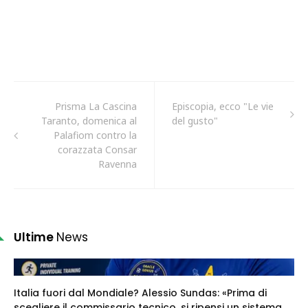
Prisma La Cascina
Episcopia, ecco "Le vie
Taranto, domenica al
del gusto"
Palafiom contro la
corazzata Consar
Ravenna
Ultime
News
Italia fuori dal Mondiale? Alessio Sundas: «Prima di
scegliere il commissario tecnico, si ripensi un sistema