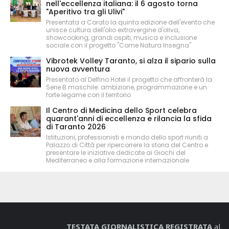
nell'eccellenza italiana: il 6 agosto torna
"Aperitivo tra gli Ulivi"
Presentata a Corato la quinta edizione dell'evento che
unisce cultura dell'olio extravergine d'oliva,
showcooking, grandi ospiti, musica e inclusione
sociale con il progetto "Come Natura Insegna"
Vibrotek Volley Taranto, si alza il sipario sulla
nuova avventura
Presentato al Delfino Hotel il progetto che affronterà la
Serie B maschile: ambizione, programmazione e un
forte legame con il territorio
Il Centro di Medicina dello Sport celebra
quarant'anni di eccellenza e rilancia la sfida
di Taranto 2026
Istituzioni, professionisti e mondo dello sport riuniti a
Palazzo di Città per ripercorrere la storia del Centro e
presentare le iniziative dedicate ai Giochi del
Mediterraneo e alla formazione internazionale
TESTATA GIORNALISTICA REGISTRATA
al