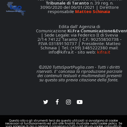
Tribunale di Taranto
n. 39 reg. n.
3090/2020 del 06/01/2021 | Direttore
responsabile
Matteo Schinaia
Edita dall' Agenzia di
Comunicazione
Ki.Fra Comunicazione&Event
| Sede Legale: via Federico II di Svevia
2/14 74122 Taranto | C.F.: 90255850738 -
P.IVA 03189150737 | Presidente: Matteo
Schinaia | Tel.: (+39) 3485222380 mail:
info@kifra.it
- sito web:
kifra.it
©2020 TuttoSportPuglia.com - Tutti i diritti
riservati. E' concessa la riproduzione parziale
dei contenuti testuali e multimediali presenti
su questo sito previa citazione della fonte.
Questo sito o gli strumenti terzi da questo utilizzati si avvalgono di cookie
necessari al funzionamento ed utili alle finalità illustrate nella cookie policy. Se
vuoi saperne di più o negare il consenso a tutti o ad alcuni cookie, consulta la