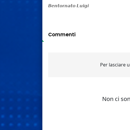
𝘽𝙚𝙣𝙩𝙤𝙧𝙣𝙖𝙩𝙤 𝙇𝙪𝙞𝙜𝙞
Commenti