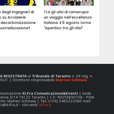
e degli Ingegneri di
Tra gli ulivi di Lamacupa
 su Acciaierie
un viaggio nell'eccellenza
a: decarbonizzazione
italiana: il 6 agosto torna
ustrializzazione?
"Aperitivo tra gli Ulivi"
A REGISTRATA
al
Tribunale di Taranto
n. 39 reg. n.
2021 | Direttore responsabile
Matteo Schinaia
Comunicazione
Ki.Fra Comunicazione&Eventi
| Sede
 Svevia 2/14 74122 Taranto | C.F.: 90255850738 - P.IVA
e: Matteo Schinaia | Tel.: (+39) 3485222380 mail:
fo@kifra.it
- sito web:
kifra.it