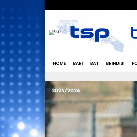
HOME
BARI
BAT
BRINDISI
F