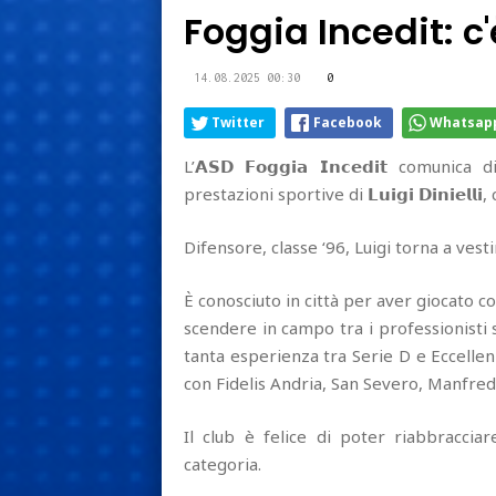
Foggia Incedit: c'
14.08.2025 00:30
0
Twitter
Facebook
Whatsap
L’𝗔𝗦𝗗 𝗙𝗼𝗴𝗴𝗶𝗮 𝗜𝗻𝗰𝗲𝗱𝗶𝘁 comun
prestazioni sportive di 𝗟𝘂𝗶𝗴𝗶 𝗗𝗶𝗻𝗶𝗲
Difensore, classe ‘96, Luigi torna a vest
È conosciuto in città per aver giocato c
scendere in campo tra i professionisti 
tanta esperienza tra Serie D e Eccellenz
con Fidelis Andria, San Severo, Manfre
Il club è felice di poter riabbracciar
categoria.