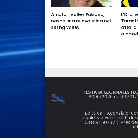
Amatori Volley Pulsano,
L’Ordin
nasce una nuova sfida nel
Taranto
sitting volley
d’Itali
o deind
TESTATA GIORNALISTIC
3090/2020 del 06/01/
Edita dall' Agenzia di 
Legale: via Federico II di
03189150737 | President
in