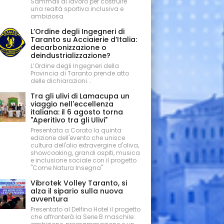
Sammali al lavoro per costruire
una realtà sportiva inclusiva e
ambiziosa
L’Ordine degli Ingegneri di
Taranto su Acciaierie d’Italia:
decarbonizzazione o
deindustrializzazione?
L’Ordine degli Ingegneri della
Provincia di Taranto prende atto
delle dichiarazioni...
Tra gli ulivi di Lamacupa un
viaggio nell'eccellenza
italiana: il 6 agosto torna
"Aperitivo tra gli Ulivi"
Presentata a Corato la quinta
edizione dell'evento che unisce
cultura dell'olio extravergine d'oliva,
showcooking, grandi ospiti, musica
e inclusione sociale con il progetto
"Come Natura Insegna"
Vibrotek Volley Taranto, si
alza il sipario sulla nuova
avventura
Presentato al Delfino Hotel il progetto
che affronterà la Serie B maschile: