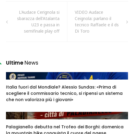
L'Audace Cerignola si
VIDEO Audace
sbarazza dell'Atalanta
Ceignola: parlano il
U23 e passa in
tecnico Raffaele e il ds
semifinale play off
Di Toro
Ultime
News
Italia fuori dal Mondiale? Alessio Sundas: «Prima di
scegliere il commissario tecnico, si ripensi un sistema
che non valorizza più i giovani»
Palagianello debutta nel Trofeo dei Borghi: domenica
la mountain bike conquista il cuore del paese