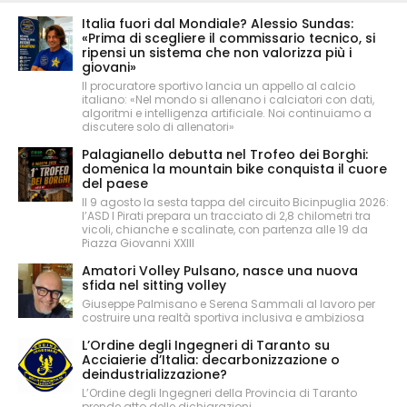
Italia fuori dal Mondiale? Alessio Sundas:
«Prima di scegliere il commissario tecnico, si
ripensi un sistema che non valorizza più i
giovani»
Il procuratore sportivo lancia un appello al calcio
italiano: «Nel mondo si allenano i calciatori con dati,
algoritmi e intelligenza artificiale. Noi continuiamo a
discutere solo di allenatori»
Palagianello debutta nel Trofeo dei Borghi:
domenica la mountain bike conquista il cuore
del paese
Il 9 agosto la sesta tappa del circuito Bicinpuglia 2026:
l’ASD I Pirati prepara un tracciato di 2,8 chilometri tra
vicoli, chianche e scalinate, con partenza alle 19 da
Piazza Giovanni XXIII
Amatori Volley Pulsano, nasce una nuova
sfida nel sitting volley
Giuseppe Palmisano e Serena Sammali al lavoro per
costruire una realtà sportiva inclusiva e ambiziosa
L’Ordine degli Ingegneri di Taranto su
Acciaierie d’Italia: decarbonizzazione o
deindustrializzazione?
L’Ordine degli Ingegneri della Provincia di Taranto
prende atto delle dichiarazioni...