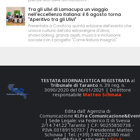
Tra gli ulivi di Lamacupa un viaggio
nell'eccellenza italiana: il 6 agosto torna
"Aperitivo tra gli Ulivi"
Presentata a Corato la quinta edizione dell'evento che
unisce cultura dell'olio extravergine d'oliva,
showcooking, grandi ospiti, musica e inclusione
sociale con il progetto "Come Natura Insegna"
TESTATA GIORNALISTICA REGISTRATA
al
Tribunale di Taranto
n. 39 reg. n.
3090/2020 del 06/01/2021 | Direttore
responsabile
Matteo Schinaia
Edita dall' Agenzia di
Comunicazione
Ki.Fra Comunicazione&Event
| Sede Legale: via Federico II di Svevia
2/14 74122 Taranto | C.F.: 90255850738 -
P.IVA 03189150737 | Presidente: Matteo
Schinaia | Tel.: (+39) 3485222380 mail:
info@kifra.it
- sito web:
kifra.it