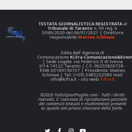
TESTATA GIORNALISTICA REGISTRATA
al
Tribunale di Taranto
n. 39 reg. n.
3090/2020 del 06/01/2021 | Direttore
responsabile
Matteo Schinaia
Edita dall' Agenzia di
Comunicazione
Ki.Fra Comunicazione&Event
| Sede Legale: via Federico II di Svevia
2/14 74122 Taranto | C.F.: 90255850738 -
P.IVA 03189150737 | Presidente: Matteo
Schinaia | Tel.: (+39) 3485222380 mail:
info@kifra.it
- sito web:
kifra.it
©2020 TuttoSportPuglia.com - Tutti i diritti
riservati. E' concessa la riproduzione parziale
dei contenuti testuali e multimediali presenti
su questo sito previa citazione della fonte.