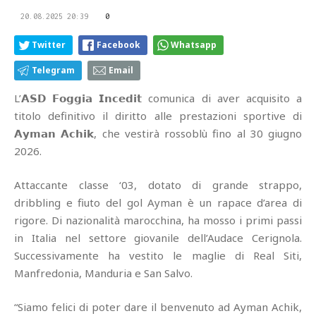
20.08.2025 20:39
0
Twitter
Facebook
Whatsapp
Telegram
Email
L’𝗔𝗦𝗗 𝗙𝗼𝗴𝗴𝗶𝗮 𝗜𝗻𝗰𝗲𝗱𝗶𝘁 comunica di aver acquisito a
titolo definitivo il diritto alle prestazioni sportive di
𝗔𝘆𝗺𝗮𝗻 𝗔𝗰𝗵𝗶𝗸, che vestirà rossoblù fino al 30 giugno
2026.
Attaccante classe ‘03, dotato di grande strappo,
dribbling e fiuto del gol Ayman è un rapace d’area di
rigore. Di nazionalità marocchina, ha mosso i primi passi
in Italia nel settore giovanile dell’Audace Cerignola.
Successivamente ha vestito le maglie di Real Siti,
Manfredonia, Manduria e San Salvo.
“Siamo felici di poter dare il benvenuto ad Ayman Achik,