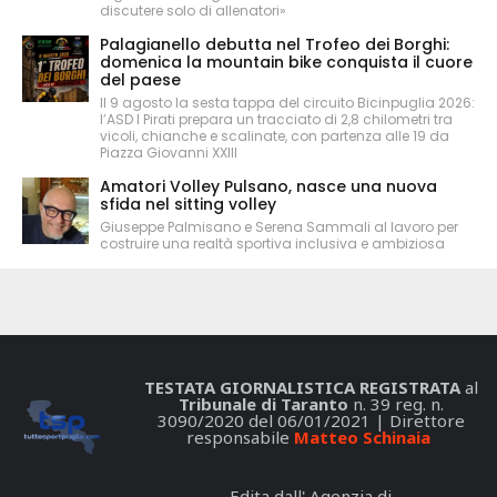
discutere solo di allenatori»
Palagianello debutta nel Trofeo dei Borghi:
domenica la mountain bike conquista il cuore
del paese
Il 9 agosto la sesta tappa del circuito Bicinpuglia 2026:
l’ASD I Pirati prepara un tracciato di 2,8 chilometri tra
vicoli, chianche e scalinate, con partenza alle 19 da
Piazza Giovanni XXIII
Amatori Volley Pulsano, nasce una nuova
sfida nel sitting volley
Giuseppe Palmisano e Serena Sammali al lavoro per
costruire una realtà sportiva inclusiva e ambiziosa
TESTATA GIORNALISTICA REGISTRATA
al
Tribunale di Taranto
n. 39 reg. n.
3090/2020 del 06/01/2021 | Direttore
responsabile
Matteo Schinaia
Edita dall' Agenzia di