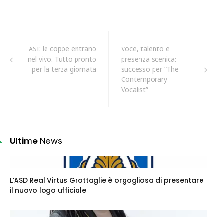
ASI: le coppe entrano
Voce, talento e
nel vivo. Tutto pronto
presenza scenica:
per la terza giornata
successo per “The
Contemporary
Vocalist”
Ultime
News
L’ASD Real Virtus Grottaglie è orgogliosa di presentare
il nuovo logo ufficiale