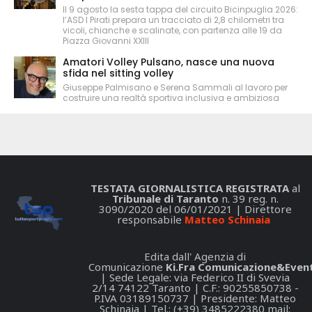
Il 9 agosto la sesta tappa del circuito Bicinpuglia 2026:
l’ASD I Pirati prepara un tracciato di 2,8 chilometri tra
vicoli, chianche e scalinate, con partenza alle 19 da
Piazza Giovanni XXIII
Amatori Volley Pulsano, nasce una nuova
sfida nel sitting volley
Giuseppe Palmisano e Serena Sammali al lavoro per
costruire una realtà sportiva inclusiva e ambiziosa
TESTATA GIORNALISTICA REGISTRATA
al
Tribunale di Taranto
n. 39 reg. n.
3090/2020 del 06/01/2021 | Direttore
responsabile
Matteo Schinaia
Edita dall' Agenzia di
Comunicazione
Ki.Fra Comunicazione&Event
| Sede Legale: via Federico II di Svevia
2/14 74122 Taranto | C.F.: 90255850738 -
P.IVA 03189150737 | Presidente: Matteo
Schinaia | Tel.: (+39) 3485222380 mail: