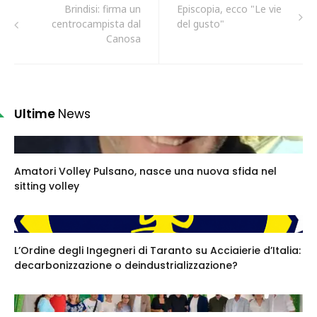
Brindisi: firma un
Episcopia, ecco "Le vie
centrocampista dal
del gusto"
Canosa
Ultime
News
Amatori Volley Pulsano, nasce una nuova sfida nel
sitting volley
L’Ordine degli Ingegneri di Taranto su Acciaierie d’Italia:
decarbonizzazione o deindustrializzazione?