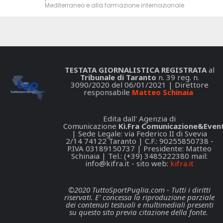
Mediterraneo e alla formazione internazionale
TESTATA GIORNALISTICA REGISTRATA
al
Tribunale di Taranto
n. 39 reg. n.
3090/2020 del 06/01/2021 | Direttore
responsabile
Matteo Schinaia
Edita dall' Agenzia di
Comunicazione
Ki.Fra Comunicazione&Event
| Sede Legale: via Federico II di Svevia
2/14 74122 Taranto | C.F.: 90255850738 -
P.IVA 03189150737 | Presidente: Matteo
Schinaia | Tel.: (+39) 3485222380 mail:
info@kifra.it
- sito web:
kifra.it
©2020 TuttoSportPuglia.com - Tutti i diritti
riservati. E' concessa la riproduzione parziale
dei contenuti testuali e multimediali presenti
su questo sito previa citazione della fonte.