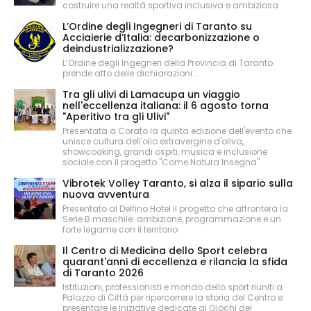
costruire una realtà sportiva inclusiva e ambiziosa
L’Ordine degli Ingegneri di Taranto su
Acciaierie d’Italia: decarbonizzazione o
deindustrializzazione?
L’Ordine degli Ingegneri della Provincia di Taranto
prende atto delle dichiarazioni...
Tra gli ulivi di Lamacupa un viaggio
nell'eccellenza italiana: il 6 agosto torna
"Aperitivo tra gli Ulivi"
Presentata a Corato la quinta edizione dell'evento che
unisce cultura dell'olio extravergine d'oliva,
showcooking, grandi ospiti, musica e inclusione
sociale con il progetto "Come Natura Insegna"
Vibrotek Volley Taranto, si alza il sipario sulla
nuova avventura
Presentato al Delfino Hotel il progetto che affronterà la
Serie B maschile: ambizione, programmazione e un
forte legame con il territorio
Il Centro di Medicina dello Sport celebra
quarant'anni di eccellenza e rilancia la sfida
di Taranto 2026
Istituzioni, professionisti e mondo dello sport riuniti a
Palazzo di Città per ripercorrere la storia del Centro e
presentare le iniziative dedicate ai Giochi del