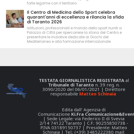
forte legame con il territorio
Il Centro di Medicina dello Sport celebra
quarant'anni di eccellenza e rilancia la sfida
di Taranto 2026
Istituzioni, professionisti e mondo dello sport riuniti a
Palazzo di Città per ripercorrere la storia del Centro e
presentare le iniziative dedicate ai Giochi del
Mediterraneo e alla formazione internazionale
TESTATA GIORNALISTICA REGISTRATA
al
Tribunale di Taranto
n. 39 reg. n.
3090/2020 del 06/01/2021 | Direttore
responsabile
Matteo Schinaia
Edita dall' Agenzia di
Comunicazione
Ki.Fra Comunicazione&Event
| Sede Legale: via Federico II di Svevia
2/14 74122 Taranto | C.F.: 90255850738 -
P.IVA 03189150737 | Presidente: Matteo
Schinaia | Tel.: (+39) 3485222380 mail: