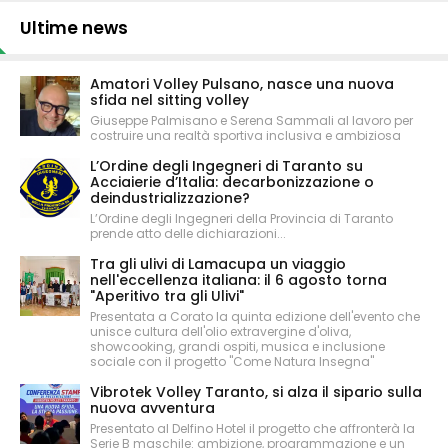
Ultime news
Amatori Volley Pulsano, nasce una nuova
sfida nel sitting volley
Giuseppe Palmisano e Serena Sammali al lavoro per
costruire una realtà sportiva inclusiva e ambiziosa
L’Ordine degli Ingegneri di Taranto su
Acciaierie d’Italia: decarbonizzazione o
deindustrializzazione?
L’Ordine degli Ingegneri della Provincia di Taranto
prende atto delle dichiarazioni...
Tra gli ulivi di Lamacupa un viaggio
nell'eccellenza italiana: il 6 agosto torna
"Aperitivo tra gli Ulivi"
Presentata a Corato la quinta edizione dell'evento che
unisce cultura dell'olio extravergine d'oliva,
showcooking, grandi ospiti, musica e inclusione
sociale con il progetto "Come Natura Insegna"
Vibrotek Volley Taranto, si alza il sipario sulla
nuova avventura
Presentato al Delfino Hotel il progetto che affronterà la
Serie B maschile: ambizione, programmazione e un