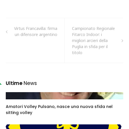
Virtus Francavilla: firma
Campionato Regionale
un difensore argentino
Fitarco Indoor: i
migliori arcieri della
Puglia in sfida per il
titolo
Ultime
News
Amatori Volley Pulsano, nasce una nuova sfida nel
sitting volley