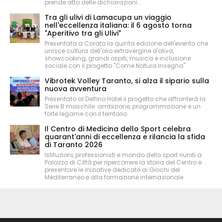
prende atto delle dichiarazioni...
Tra gli ulivi di Lamacupa un viaggio
nell'eccellenza italiana: il 6 agosto torna
"Aperitivo tra gli Ulivi"
Presentata a Corato la quinta edizione dell'evento che
unisce cultura dell'olio extravergine d'oliva,
showcooking, grandi ospiti, musica e inclusione
sociale con il progetto "Come Natura Insegna"
Vibrotek Volley Taranto, si alza il sipario sulla
nuova avventura
Presentato al Delfino Hotel il progetto che affronterà la
Serie B maschile: ambizione, programmazione e un
forte legame con il territorio
Il Centro di Medicina dello Sport celebra
quarant'anni di eccellenza e rilancia la sfida
di Taranto 2026
Istituzioni, professionisti e mondo dello sport riuniti a
Palazzo di Città per ripercorrere la storia del Centro e
presentare le iniziative dedicate ai Giochi del
Mediterraneo e alla formazione internazionale