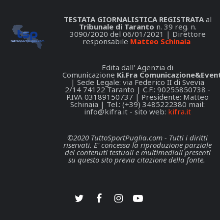
TESTATA GIORNALISTICA REGISTRATA
al
Tribunale di Taranto
n. 39 reg. n.
3090/2020 del 06/01/2021 | Direttore
responsabile
Matteo Schinaia
Edita dall' Agenzia di
Comunicazione
Ki.Fra Comunicazione&Event
| Sede Legale: via Federico II di Svevia
2/14 74122 Taranto | C.F.: 90255850738 -
P.IVA 03189150737 | Presidente: Matteo
Schinaia | Tel.: (+39) 3485222380 mail:
info@kifra.it
- sito web:
kifra.it
©2020 TuttoSportPuglia.com - Tutti i diritti
riservati. E' concessa la riproduzione parziale
dei contenuti testuali e multimediali presenti
su questo sito previa citazione della fonte.