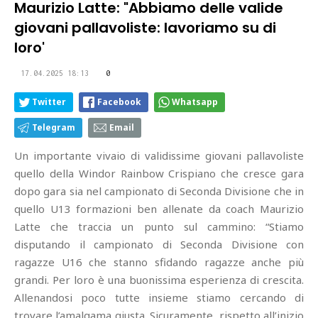
Maurizio Latte: "Abbiamo delle valide
giovani pallavoliste: lavoriamo su di
loro'
17.04.2025 18:13
0
Twitter
Facebook
Whatsapp
Telegram
Email
Un importante vivaio di validissime giovani pallavoliste
quello della Windor Rainbow Crispiano che cresce gara
dopo gara sia nel campionato di Seconda Divisione che in
quello U13 formazioni ben allenate da coach Maurizio
Latte che traccia un punto sul cammino: “Stiamo
disputando il campionato di Seconda Divisione con
ragazze U16 che stanno sfidando ragazze anche più
grandi. Per loro è una buonissima esperienza di crescita.
Allenandosi poco tutte insieme stiamo cercando di
trovare l’amalgama giusta. Sicuramente, rispetto all’inizio