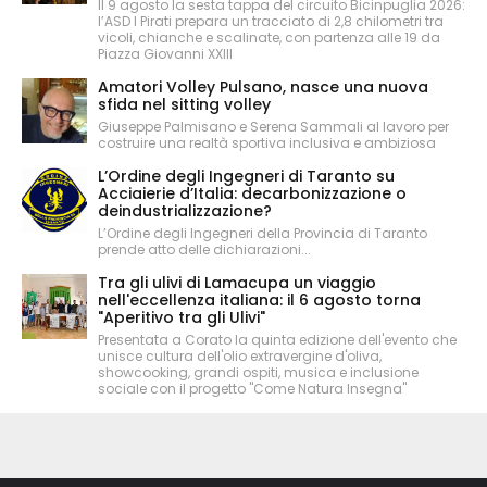
Il 9 agosto la sesta tappa del circuito Bicinpuglia 2026:
l’ASD I Pirati prepara un tracciato di 2,8 chilometri tra
vicoli, chianche e scalinate, con partenza alle 19 da
Piazza Giovanni XXIII
Amatori Volley Pulsano, nasce una nuova
sfida nel sitting volley
Giuseppe Palmisano e Serena Sammali al lavoro per
costruire una realtà sportiva inclusiva e ambiziosa
L’Ordine degli Ingegneri di Taranto su
Acciaierie d’Italia: decarbonizzazione o
deindustrializzazione?
L’Ordine degli Ingegneri della Provincia di Taranto
prende atto delle dichiarazioni...
Tra gli ulivi di Lamacupa un viaggio
nell'eccellenza italiana: il 6 agosto torna
"Aperitivo tra gli Ulivi"
Presentata a Corato la quinta edizione dell'evento che
unisce cultura dell'olio extravergine d'oliva,
showcooking, grandi ospiti, musica e inclusione
sociale con il progetto "Come Natura Insegna"