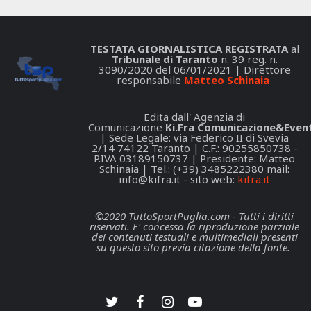
TESTATA GIORNALISTICA REGISTRATA
al
Tribunale di Taranto
n. 39 reg. n.
3090/2020 del 06/01/2021 | Direttore
responsabile
Matteo Schinaia
Edita dall' Agenzia di
Comunicazione
Ki.Fra Comunicazione&Event
| Sede Legale: via Federico II di Svevia
2/14 74122 Taranto | C.F.: 90255850738 -
P.IVA 03189150737 | Presidente: Matteo
Schinaia | Tel.: (+39) 3485222380 mail:
info@kifra.it
- sito web:
kifra.it
©2020 TuttoSportPuglia.com - Tutti i diritti
riservati. E' concessa la riproduzione parziale
dei contenuti testuali e multimediali presenti
su questo sito previa citazione della fonte.