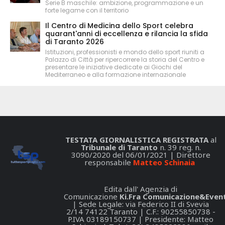
Serie B maschile: ambizione, programmazione e un
forte legame con il territorio
Il Centro di Medicina dello Sport celebra
quarant'anni di eccellenza e rilancia la sfida
di Taranto 2026
Istituzioni, professionisti e mondo dello sport riuniti a
Palazzo di Città per ripercorrere la storia del Centro e
presentare le iniziative dedicate ai Giochi del
Mediterraneo e alla formazione internazionale
TESTATA GIORNALISTICA REGISTRATA
al
Tribunale di Taranto
n. 39 reg. n.
3090/2020 del 06/01/2021 | Direttore
responsabile
Matteo Schinaia
Edita dall' Agenzia di
Comunicazione
Ki.Fra Comunicazione&Event
| Sede Legale: via Federico II di Svevia
2/14 74122 Taranto | C.F.: 90255850738 -
P.IVA 03189150737 | Presidente: Matteo