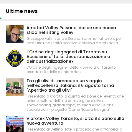
Ultime news
Amatori Volley Pulsano, nasce una nuova
sfida nel sitting volley
Giuseppe Palmisano e Serena Sammali al lavoro per
costruire una realtà sportiva inclusiva e ambiziosa
L’Ordine degli Ingegneri di Taranto su
Acciaierie d’Italia: decarbonizzazione o
deindustrializzazione?
L’Ordine degli Ingegneri della Provincia di Taranto
prende atto delle dichiarazioni...
Tra gli ulivi di Lamacupa un viaggio
nell'eccellenza italiana: il 6 agosto torna
"Aperitivo tra gli Ulivi"
Presentata a Corato la quinta edizione dell'evento che
unisce cultura dell'olio extravergine d'oliva,
showcooking, grandi ospiti, musica e inclusione
sociale con il progetto "Come Natura Insegna"
Vibrotek Volley Taranto, si alza il sipario sulla
nuova avventura
Presentato al Delfino Hotel il progetto che affronterà la