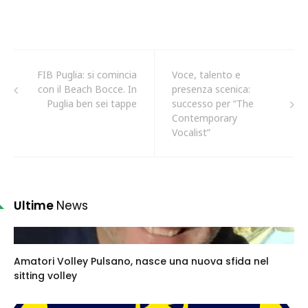
FIB Puglia: si comincia
Voce, talento e
con il Beach Bocce. In
presenza scenica:
Puglia ben sei tappe
successo per “The
Contemporary
Vocalist”
Ultime
News
Amatori Volley Pulsano, nasce una nuova sfida nel
sitting volley