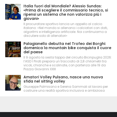
Italia fuori dal Mondiale? Alessio Sundas:
«Prima di scegliere il commissario tecnico, si
ripensi un sistema che non valorizza più i
giovani»
Il procuratore sportivo lancia un appello al calcio
italiano: «Nel mondo si allenano i calciatori con dati,
algoritmi e intelligenza artificiale. Noi continuiamo a
discutere solo di allenatori»
Palagianello debutta nel Trofeo dei Borghi:
domenica la mountain bike conquista il cuore
del paese
Il 9 agosto la sesta tappa del circuito Bicinpuglia 2026:
l’ASD I Pirati prepara un tracciato di 2,8 chilometri tra
vicoli, chianche e scalinate, con partenza alle 19 da
Piazza Giovanni XXIII
Amatori Volley Pulsano, nasce una nuova
sfida nel sitting volley
Giuseppe Palmisano e Serena Sammali al lavoro per
costruire una realtà sportiva inclusiva e ambiziosa