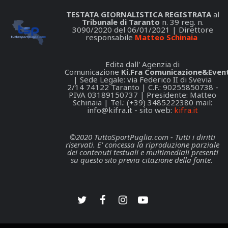
TESTATA GIORNALISTICA REGISTRATA
al
Tribunale di Taranto
n. 39 reg. n.
3090/2020 del 06/01/2021 | Direttore
responsabile
Matteo Schinaia
Edita dall' Agenzia di
Comunicazione
Ki.Fra Comunicazione&Event
| Sede Legale: via Federico II di Svevia
2/14 74122 Taranto | C.F.: 90255850738 -
P.IVA 03189150737 | Presidente: Matteo
Schinaia | Tel.: (+39) 3485222380 mail:
info@kifra.it
- sito web:
kifra.it
©2020 TuttoSportPuglia.com - Tutti i diritti
riservati. E' concessa la riproduzione parziale
dei contenuti testuali e multimediali presenti
su questo sito previa citazione della fonte.