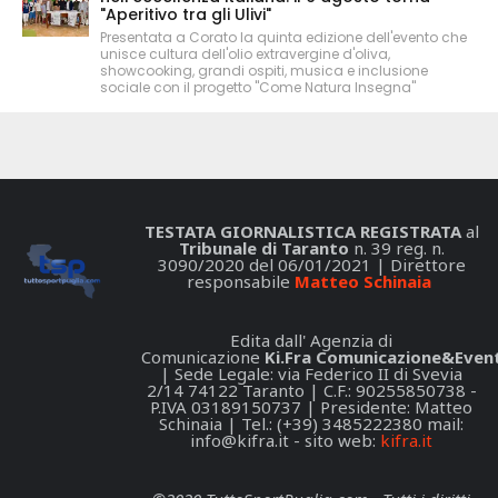
"Aperitivo tra gli Ulivi"
Presentata a Corato la quinta edizione dell'evento che
unisce cultura dell'olio extravergine d'oliva,
showcooking, grandi ospiti, musica e inclusione
sociale con il progetto "Come Natura Insegna"
TESTATA GIORNALISTICA REGISTRATA
al
Tribunale di Taranto
n. 39 reg. n.
3090/2020 del 06/01/2021 | Direttore
responsabile
Matteo Schinaia
Edita dall' Agenzia di
Comunicazione
Ki.Fra Comunicazione&Event
| Sede Legale: via Federico II di Svevia
2/14 74122 Taranto | C.F.: 90255850738 -
P.IVA 03189150737 | Presidente: Matteo
Schinaia | Tel.: (+39) 3485222380 mail:
info@kifra.it
- sito web:
kifra.it