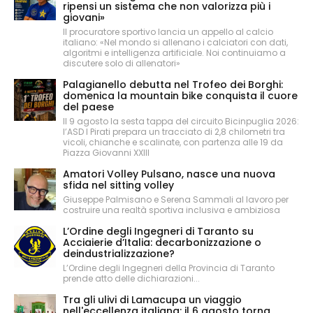
ripensi un sistema che non valorizza più i
giovani»
Il procuratore sportivo lancia un appello al calcio
italiano: «Nel mondo si allenano i calciatori con dati,
algoritmi e intelligenza artificiale. Noi continuiamo a
discutere solo di allenatori»
Palagianello debutta nel Trofeo dei Borghi:
domenica la mountain bike conquista il cuore
del paese
Il 9 agosto la sesta tappa del circuito Bicinpuglia 2026:
l’ASD I Pirati prepara un tracciato di 2,8 chilometri tra
vicoli, chianche e scalinate, con partenza alle 19 da
Piazza Giovanni XXIII
Amatori Volley Pulsano, nasce una nuova
sfida nel sitting volley
Giuseppe Palmisano e Serena Sammali al lavoro per
costruire una realtà sportiva inclusiva e ambiziosa
L’Ordine degli Ingegneri di Taranto su
Acciaierie d’Italia: decarbonizzazione o
deindustrializzazione?
L’Ordine degli Ingegneri della Provincia di Taranto
prende atto delle dichiarazioni...
Tra gli ulivi di Lamacupa un viaggio
nell'eccellenza italiana: il 6 agosto torna