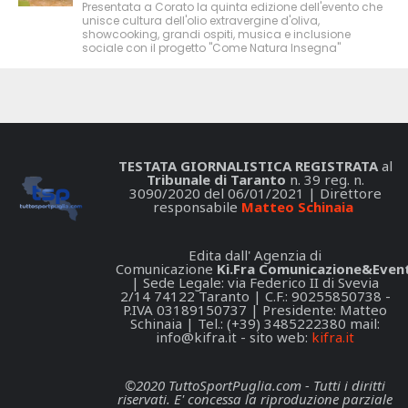
Presentata a Corato la quinta edizione dell'evento che
unisce cultura dell'olio extravergine d'oliva,
showcooking, grandi ospiti, musica e inclusione
sociale con il progetto "Come Natura Insegna"
TESTATA GIORNALISTICA REGISTRATA
al
Tribunale di Taranto
n. 39 reg. n.
3090/2020 del 06/01/2021 | Direttore
responsabile
Matteo Schinaia
Edita dall' Agenzia di
Comunicazione
Ki.Fra Comunicazione&Event
| Sede Legale: via Federico II di Svevia
2/14 74122 Taranto | C.F.: 90255850738 -
P.IVA 03189150737 | Presidente: Matteo
Schinaia | Tel.: (+39) 3485222380 mail:
info@kifra.it
- sito web:
kifra.it
©2020 TuttoSportPuglia.com - Tutti i diritti
riservati. E' concessa la riproduzione parziale