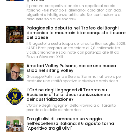
Il procuratore sportivo lancia un appello al calcio
italiano: «Nel mondo si allenano i calciatori con dati,
algoritmi e intelligenza artificiale. Noi continuiamo a
discutere solo di allenatori»
Palagianello debutta nel Trofeo dei Borghi:
domenica la mountain bike conquista il cuore
del paese
Il 9 agosto la sesta tappa del circuito Bicinpuglia 2026:
l’ASD I Pirati prepara un tracciato di 2,8 chilometri tra
vicoli, chianche e scalinate, con partenza alle 19 da
Piazza Giovanni XXIII
Amatori Volley Pulsano, nasce una nuova
sfida nel sitting volley
Giuseppe Palmisano e Serena Sammali al lavoro per
costruire una realtà sportiva inclusiva e ambiziosa
L’Ordine degli Ingegneri di Taranto su
Acciaierie d’Italia: decarbonizzazione o
deindustrializzazione?
L’Ordine degli Ingegneri della Provincia di Taranto
prende atto delle dichiarazioni...
Tra gli ulivi di Lamacupa un viaggio
nell'eccellenza italiana: il 6 agosto torna
"Aperitivo tra gli Ulivi"