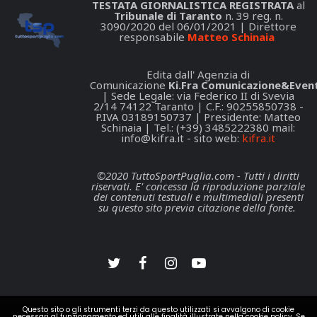
TESTATA GIORNALISTICA REGISTRATA
al
Tribunale di Taranto
n. 39 reg. n.
3090/2020 del 06/01/2021 | Direttore
responsabile
Matteo Schinaia
Edita dall' Agenzia di
Comunicazione
Ki.Fra Comunicazione&Event
| Sede Legale: via Federico II di Svevia
2/14 74122 Taranto | C.F.: 90255850738 -
P.IVA 03189150737 | Presidente: Matteo
Schinaia | Tel.: (+39) 3485222380 mail:
info@kifra.it
- sito web:
kifra.it
©2020 TuttoSportPuglia.com - Tutti i diritti
riservati. E' concessa la riproduzione parziale
dei contenuti testuali e multimediali presenti
su questo sito previa citazione della fonte.
Questo sito o gli strumenti terzi da questo utilizzati si avvalgono di cookie
necessari al funzionamento ed utili alle finalità illustrate nella cookie policy. Se