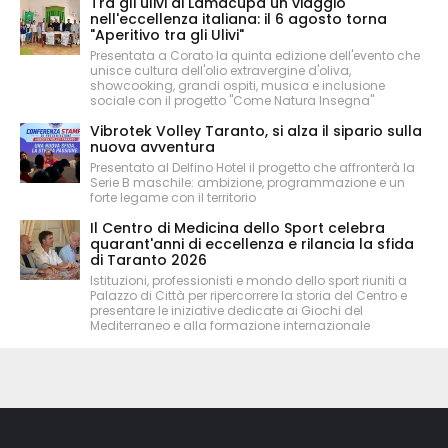
Tra gli ulivi di Lamacupa un viaggio
nell'eccellenza italiana: il 6 agosto torna
"Aperitivo tra gli Ulivi"
Presentata a Corato la quinta edizione dell'evento che
unisce cultura dell'olio extravergine d'oliva,
showcooking, grandi ospiti, musica e inclusione
sociale con il progetto "Come Natura Insegna"
Vibrotek Volley Taranto, si alza il sipario sulla
nuova avventura
Presentato al Delfino Hotel il progetto che affronterà la
Serie B maschile: ambizione, programmazione e un
forte legame con il territorio
Il Centro di Medicina dello Sport celebra
quarant'anni di eccellenza e rilancia la sfida
di Taranto 2026
Istituzioni, professionisti e mondo dello sport riuniti a
Palazzo di Città per ripercorrere la storia del Centro e
presentare le iniziative dedicate ai Giochi del
Mediterraneo e alla formazione internazionale