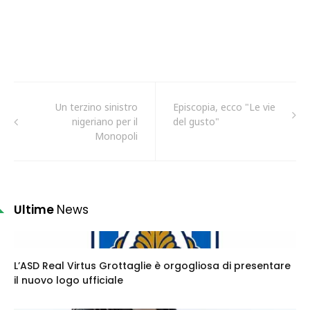
Un terzino sinistro
Episcopia, ecco "Le vie
nigeriano per il
del gusto"
Monopoli
Ultime
News
L’ASD Real Virtus Grottaglie è orgogliosa di presentare
il nuovo logo ufficiale