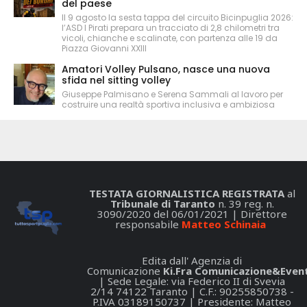
del paese
Il 9 agosto la sesta tappa del circuito Bicinpuglia 2026:
l’ASD I Pirati prepara un tracciato di 2,8 chilometri tra
vicoli, chianche e scalinate, con partenza alle 19 da
Piazza Giovanni XXIII
Amatori Volley Pulsano, nasce una nuova
sfida nel sitting volley
Giuseppe Palmisano e Serena Sammali al lavoro per
costruire una realtà sportiva inclusiva e ambiziosa
TESTATA GIORNALISTICA REGISTRATA
al
Tribunale di Taranto
n. 39 reg. n.
3090/2020 del 06/01/2021 | Direttore
responsabile
Matteo Schinaia
Edita dall' Agenzia di
Comunicazione
Ki.Fra Comunicazione&Event
| Sede Legale: via Federico II di Svevia
2/14 74122 Taranto | C.F.: 90255850738 -
P.IVA 03189150737 | Presidente: Matteo