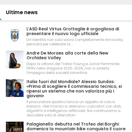
Ultime news
L’ASD Real Virtus Grottaglie è orgogliosa di
presentare il nuovo logo ufficiale
Un’identità non solo visiva completamente rinnovata,
pensata per celebrare la...
Andre De Moraes alla corte della New
Orchidea Volley
Dopo la vittoria del Trofeo Young e Junior Femminile
FIPAV nella stagione 2025-2026, non si arresta
l’impegno della società tarantina
Italia fuori dal Mondiale? Alessio Sundas:
«Prima di scegliere il commissario tecnico, si
ripensi un sistema che non valorizza più i
giovani»
Il procuratore sportivo lancia un appello al calcio
italiano: «Nel mondo si allenano i calciatori con dati,
algoritmi e intelligenza artificiale. Noi continuiamo a
discutere solo di allenatori»
Palagianello debutta nel Trofeo dei Borghi:
domenica la mountain bike conquista il cuore