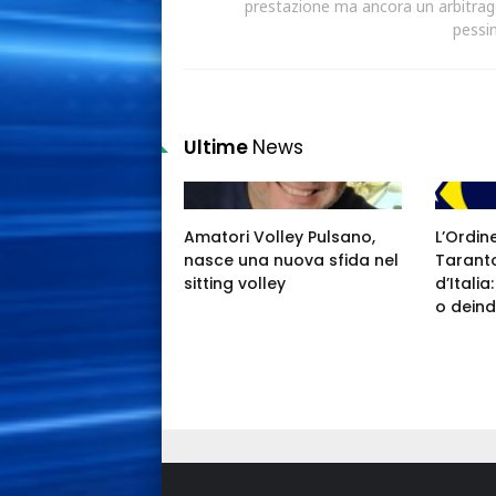
prestazione ma ancora un arbitrag
pessi
Ultime
News
Amatori Volley Pulsano,
L’Ordin
nasce una nuova sfida nel
Taranto
sitting volley
d’Itali
o deind