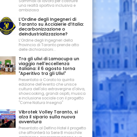
Sammali al lavoro per costruire
una realtà sportiva inclusiva e
ambiziosa
L’Ordine degli Ingegneri di
Taranto su Acciaierie d’Italia:
decarbonizzazione o
deindustrializzazione?
L’Ordine degli Ingegneri della
Provincia di Taranto prende atto
delle dichiarazioni...
Tra gli ulivi di Lamacupa un
viaggio nell'eccellenza
italiana: il 6 agosto torna
"Aperitivo tra gli Ulivi"
Presentata a Corato la quinta
edizione dell'evento che unisce
cultura dell'olio extravergine d'oliva,
showcooking, grandi ospiti, musica
e inclusione sociale con il progetto
"Come Natura Insegna"
Vibrotek Volley Taranto, si
alza il sipario sulla nuova
avventura
Presentato al Delfino Hotel il progetto
che affronterà la Serie B maschile: