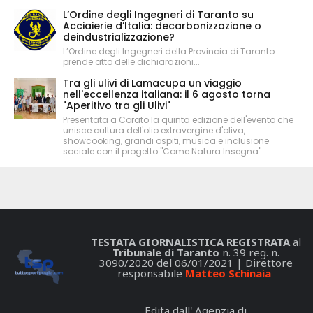
L’Ordine degli Ingegneri di Taranto su
Acciaierie d’Italia: decarbonizzazione o
deindustrializzazione?
L’Ordine degli Ingegneri della Provincia di Taranto
prende atto delle dichiarazioni...
Tra gli ulivi di Lamacupa un viaggio
nell'eccellenza italiana: il 6 agosto torna
"Aperitivo tra gli Ulivi"
Presentata a Corato la quinta edizione dell'evento che
unisce cultura dell'olio extravergine d'oliva,
showcooking, grandi ospiti, musica e inclusione
sociale con il progetto "Come Natura Insegna"
TESTATA GIORNALISTICA REGISTRATA
al
Tribunale di Taranto
n. 39 reg. n.
3090/2020 del 06/01/2021 | Direttore
responsabile
Matteo Schinaia
Edita dall' Agenzia di