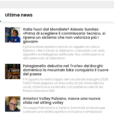
Ultime news
Italia fuori dal Mondiale? Alessio Sundas:
«Prima di scegliere il commissario tecnico, si
ripensi un sistema che non valorizza più i
giovani»
Il procuratore sportivo lancia un appello al calcio
italiano: «Nel mondo si allenano i calciatori con dati,
algoritmi e intelligenza artificiale. Noi continuiamo a
discutere solo di allenatori»
Palagianello debutta nel Trofeo dei Borghi:
domenica la mountain bike conquista il cuore
del paese
Il 9 agosto la sesta tappa del circuito Bicinpuglia 2026:
l’ASD I Pirati prepara un tracciato di 2,8 chilometri tra
vicoli, chianche e scalinate, con partenza alle 19 da
Piazza Giovanni XXIII
Amatori Volley Pulsano, nasce una nuova
sfida nel sitting volley
Giuseppe Palmisano e Serena Sammali al lavoro per
costruire una realtà sportiva inclusiva e ambiziosa