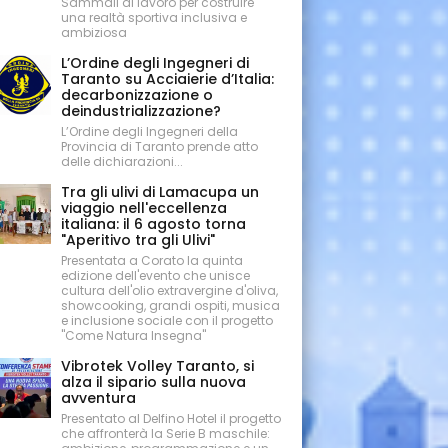
Sammali al lavoro per costruire
una realtà sportiva inclusiva e
ambiziosa
L’Ordine degli Ingegneri di
Taranto su Acciaierie d’Italia:
decarbonizzazione o
deindustrializzazione?
L’Ordine degli Ingegneri della
Provincia di Taranto prende atto
delle dichiarazioni...
Tra gli ulivi di Lamacupa un
viaggio nell'eccellenza
italiana: il 6 agosto torna
"Aperitivo tra gli Ulivi"
Presentata a Corato la quinta
edizione dell'evento che unisce
cultura dell'olio extravergine d'oliva,
showcooking, grandi ospiti, musica
e inclusione sociale con il progetto
"Come Natura Insegna"
Vibrotek Volley Taranto, si
alza il sipario sulla nuova
avventura
Presentato al Delfino Hotel il progetto
che affronterà la Serie B maschile: