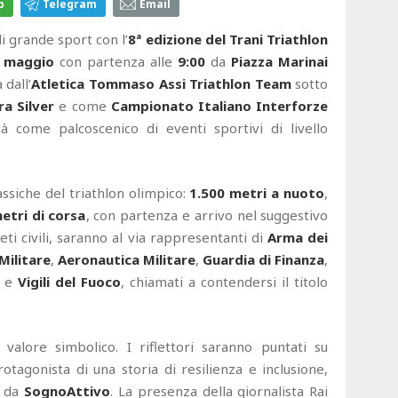
p
Telegram
Email
i grande sport con l’
8ª edizione del Trani Triathlon
 maggio
con partenza alle
9:00
da
Piazza Marinai
 dall’
Atletica Tommaso Assi Triathlon Team
sotto
ra Silver
e come
Campionato Italiano Interforze
tà come palcoscenico di eventi sportivi di livello
assiche del triathlon olimpico:
1.500 metri a nuoto
,
etri di corsa
, con partenza e arrivo nel suggestivo
eti civili, saranno al via rappresentanti di
Arma dei
Militare
,
Aeronautica Militare
,
Guardia di Finanza
,
e
Vigili del Fuoco
, chiamati a contendersi il titolo
valore simbolico. I riflettori saranno puntati su
rotagonista di una storia di resilienza e inclusione,
e da
SognoAttivo
. La presenza della giornalista Rai