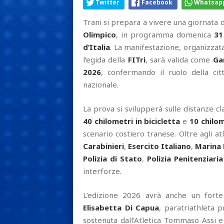
Twitter
Facebook
Whatsap
Trani si prepara a vivere una giornata d
Olimpico
, in programma domenica
31
d’Italia
. La manifestazione, organizzata
l’egida della
FITri
, sarà valida come
Ga
2026
, confermando il ruolo della cit
nazionale.
La prova si svilupperà sulle distanze cl
40 chilometri in bicicletta
e
10 chilom
scenario costiero tranese. Oltre agli atl
Carabinieri
,
Esercito Italiano
,
Marina 
Polizia di Stato
,
Polizia Penitenziaria
interforze.
L’edizione 2026 avrà anche un forte 
Elisabetta Di Capua
, paratriathleta p
sostenuta dall’Atletica Tommaso Assi 