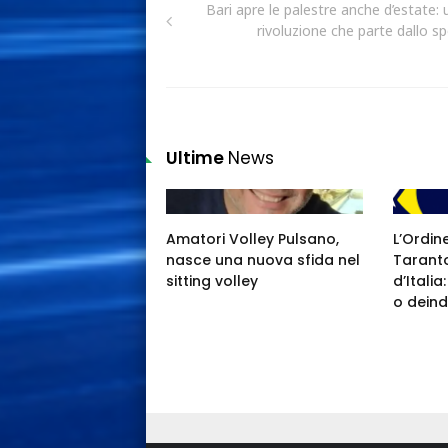
Bari apre le palestre anche d’estate: 
rivoluzione che parte dallo sp
Ultime
News
Amatori Volley Pulsano,
L’Ordin
nasce una nuova sfida nel
Taranto
sitting volley
d’Itali
o deind