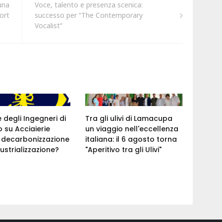
una
Voce, talento e presenza scenica:
ort
successo per “The Contemporary
Vocalist”
e degli Ingegneri di
Tra gli ulivi di Lamacupa
 su Acciaierie
un viaggio nell'eccellenza
a: decarbonizzazione
italiana: il 6 agosto torna
ustrializzazione?
"Aperitivo tra gli Ulivi"