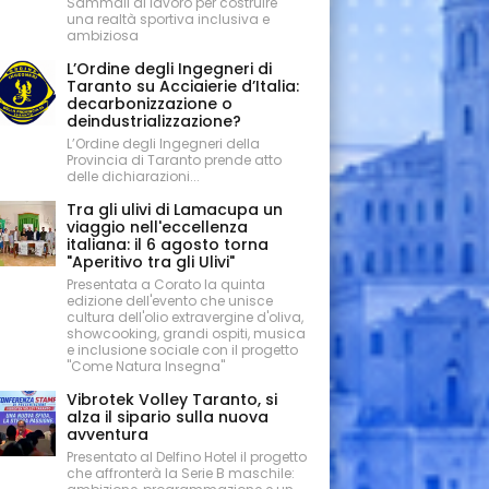
Sammali al lavoro per costruire
una realtà sportiva inclusiva e
ambiziosa
L’Ordine degli Ingegneri di
Taranto su Acciaierie d’Italia:
decarbonizzazione o
deindustrializzazione?
L’Ordine degli Ingegneri della
Provincia di Taranto prende atto
delle dichiarazioni...
Tra gli ulivi di Lamacupa un
viaggio nell'eccellenza
italiana: il 6 agosto torna
"Aperitivo tra gli Ulivi"
Presentata a Corato la quinta
edizione dell'evento che unisce
cultura dell'olio extravergine d'oliva,
showcooking, grandi ospiti, musica
e inclusione sociale con il progetto
"Come Natura Insegna"
Vibrotek Volley Taranto, si
alza il sipario sulla nuova
avventura
Presentato al Delfino Hotel il progetto
che affronterà la Serie B maschile: