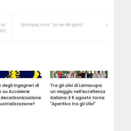
 un
Episcopia, ecco "Le vie del gusto"
002
e degli Ingegneri di
Tra gli ulivi di Lamacupa
 su Acciaierie
un viaggio nell'eccellenza
a: decarbonizzazione
italiana: il 6 agosto torna
ustrializzazione?
"Aperitivo tra gli Ulivi"