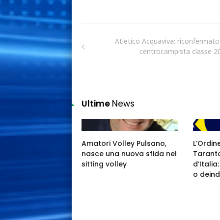
Atletico Acquaviva: riconfermato
centrocampista classe 2
Ultime
News
Amatori Volley Pulsano,
L’Ordin
nasce una nuova sfida nel
Taranto
sitting volley
d’Itali
o deind