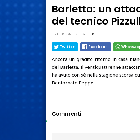
Barletta: un atta
del tecnico Pizzul
21.08.2025 21:36
0
Twitter
Facebook
Whatsap
Ancora un gradito ritorno in casa bia
del Barletta. Il ventiquattrenne attacca
ha avuto con sé nella stagione scorsa qu
Bentornato Peppe
Commenti