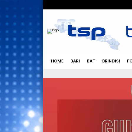
HOME
BARI
BAT
BRINDISI
F