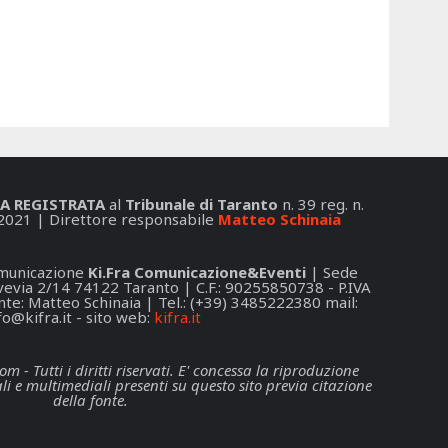
A REGISTRATA
al
Tribunale di Taranto
n. 39 reg. n.
2021 | Direttore responsabile
Matteo Schinaia
Comunicazione
Ki.Fra Comunicazione&Eventi
| Sede
 Svevia 2/14 74122 Taranto | C.F.: 90255850738 - P.IVA
e: Matteo Schinaia | Tel.: (+39) 3485222380 mail:
fo@kifra.it
- sito web:
kifra.it
- Tutti i diritti riservati. E' concessa la riproduzione
li e multimediali presenti su questo sito previa citazione
della fonte.