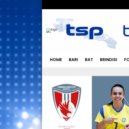
HOME
BARI
BAT
BRINDISI
F