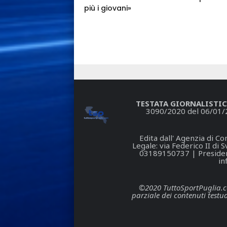
più i giovani»
TESTATA GIORNALISTIC
3090/2020 del 06/01/
Edita dall' Agenzia di 
Legale: via Federico II di
03189150737 | President
in
©2020 TuttoSportPuglia.com 
parziale dei contenuti testua