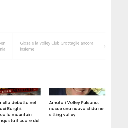
ben
Giosa e la Volley Club Grottaglie ancora
nia
insieme
nello debutta nel
Amatori Volley Pulsano,
dei Borghi:
nasce una nuova sfida nel
ca la mountain
sitting volley
nquista il cuore del