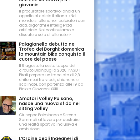
giovani»
Il procuratore sportivo lancia un
appello al calcio italiano: «Nel
mondo si allenano i calciatori con
dati, algoritmi e intelligenza
artificiale. Noi continuiamo a
discutere solo di allenatori»
Palagianello debutta nel
Trofeo dei Borghi: domenica
la mountain bike conquista il
cuore del paese
Il 9 agosto la sesta tappa del
circuito Bicinpuglia 2026: l’ASD I
Pirati prepara un tracciato di 2,8
chilometri tra vicoli, chianche e
scalinate, con partenza alle 19 da
Piazza Giovanni XXIII
Amatori Volley Pulsano,
nasce una nuova sfida nel
sitting volley
Giuseppe Palmisano e Serena
Sammali al lavoro per costruire
una realtà sportiva inclusiva e
ambiziosa
L’Ordine degli Ingegneri di