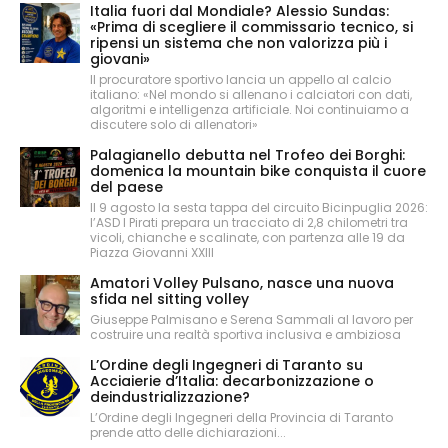
Italia fuori dal Mondiale? Alessio Sundas:
«Prima di scegliere il commissario tecnico, si
ripensi un sistema che non valorizza più i
giovani»
Il procuratore sportivo lancia un appello al calcio
italiano: «Nel mondo si allenano i calciatori con dati,
algoritmi e intelligenza artificiale. Noi continuiamo a
discutere solo di allenatori»
Palagianello debutta nel Trofeo dei Borghi:
domenica la mountain bike conquista il cuore
del paese
Il 9 agosto la sesta tappa del circuito Bicinpuglia 2026:
l’ASD I Pirati prepara un tracciato di 2,8 chilometri tra
vicoli, chianche e scalinate, con partenza alle 19 da
Piazza Giovanni XXIII
Amatori Volley Pulsano, nasce una nuova
sfida nel sitting volley
Giuseppe Palmisano e Serena Sammali al lavoro per
costruire una realtà sportiva inclusiva e ambiziosa
L’Ordine degli Ingegneri di Taranto su
Acciaierie d’Italia: decarbonizzazione o
deindustrializzazione?
L’Ordine degli Ingegneri della Provincia di Taranto
prende atto delle dichiarazioni...