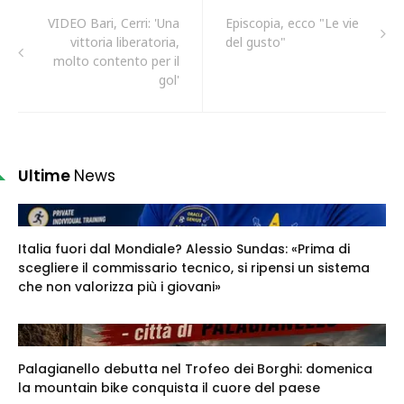
VIDEO Bari, Cerri: 'Una
Episcopia, ecco "Le vie
vittoria liberatoria,
del gusto"
molto contento per il
gol'
Ultime
News
Italia fuori dal Mondiale? Alessio Sundas: «Prima di
scegliere il commissario tecnico, si ripensi un sistema
che non valorizza più i giovani»
Palagianello debutta nel Trofeo dei Borghi: domenica
la mountain bike conquista il cuore del paese