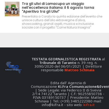
Tra gli ulivi di Lamacupa un viaggio
nell'eccellenza italiana: il 6 agosto torna
"Aperitivo tra gli Ulivi"
Presentata a Corato la quinta edizione dell'evento che
unisce cultura dell'olio extravergine d'oliva,
showcooking, grandi ospiti, musica e inclusione
sociale con il progetto "Come Natura Insegna"
TESTATA GIORNALISTICA REGISTRATA
al
Tribunale di Taranto
n. 39 reg. n.
3090/2020 del 06/01/2021 | Direttore
responsabile
Matteo Schinaia
Edita dall' Agenzia di
Comunicazione
Ki.Fra Comunicazione&Event
| Sede Legale: via Federico II di Svevia
2/14 74122 Taranto | C.F.: 90255850738 -
P.IVA 03189150737 | Presidente: Matteo
Schinaia | Tel.: (+39) 3485222380 mail:
info@kifra.it
- sito web:
kifra.it