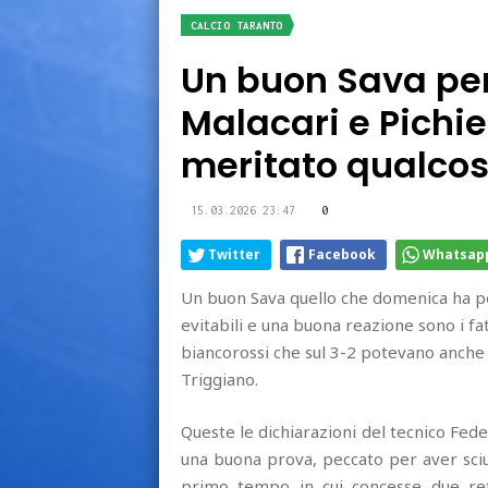
CALCIO TARANTO
Un buon Sava per
Malacari e Pichi
meritato qualcosa
15.03.2026 23:47
0
Twitter
Facebook
Whatsap
Un buon Sava quello che domenica ha per
evitabili e una buona reazione sono i fa
biancorossi che sul 3-2 potevano anche 
Triggiano.
Queste le dichiarazioni del tecnico Fede
una buona prova, peccato per aver sciup
primo tempo in cui concesse due reti 