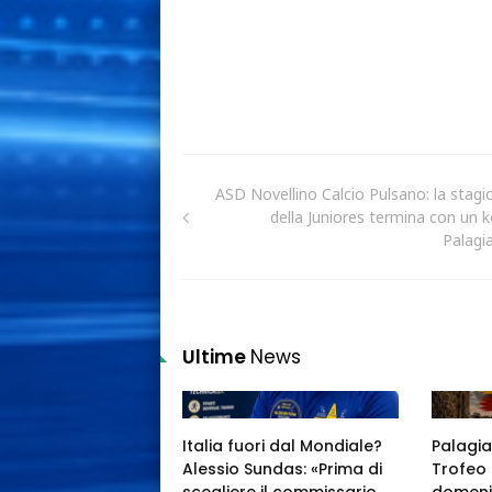
ASD Novellino Calcio Pulsano: la stagi
della Juniores termina con un k
Palagi
Ultime
News
Italia fuori dal Mondiale?
Palagia
Alessio Sundas: «Prima di
Trofeo 
scegliere il commissario
domeni