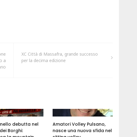
one
XC Città di Massafra, grande successo
o a
per la decima edizione
ano
nello debutta nel
Amatori Volley Pulsano,
dei Borghi:
nasce una nuova sfida nel
ca la mountain
sitting volley