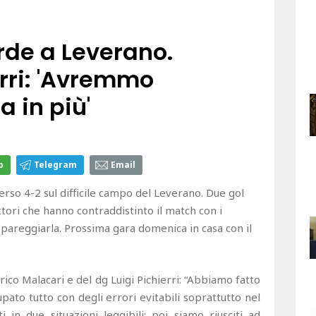
de a Leverano.
erri: 'Avremmo
 in più'
p
Telegram
Email
so 4-2 sul difficile campo del Leverano. Due gol
ttori che hanno contraddistinto il match con i
pareggiarla. Prossima gara domenica in casa con il
rico Malacari e del dg Luigi Pichierri: “Abbiamo fatto
ato tutto con degli errori evitabili soprattutto nel
in due situazioni leggibili; poi siamo riusciti ad