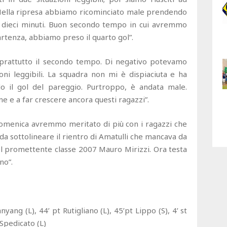
. Nella ripresa abbiamo ricominciato male prendendo
o dieci minuti. Buon secondo tempo in cui avremmo
partenza, abbiamo preso il quarto gol”.
oprattutto il secondo tempo. Di negativo potevamo
oni leggibili. La squadra non mi è dispiaciuta e ha
do il gol del pareggio. Purtroppo, è andata male.
e e a far crescere ancora questi ragazzi”.
 “Domenica avremmo meritato di più con i ragazzi che
a sottolineare il rientro di Amatulli che mancava da
l promettente classe 2007 Mauro Mirizzi. Ora testa
no”.
yang (L), 44’ pt Rutigliano (L), 45’pt Lippo (S), 4’ st
 Spedicato (L)