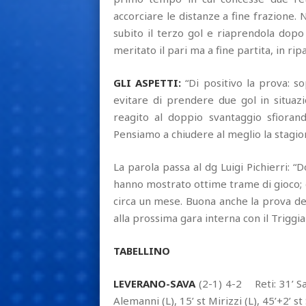
accorciare le distanze a fine frazione
subito il terzo gol e riaprendola dop
meritato il pari ma a fine partita, in ri
GLI ASPETTI:
“Di positivo la prova: s
evitare di prendere due gol in situazi
reagito al doppio svantaggio sfioran
Pensiamo a chiudere al meglio la stagion
La parola passa al dg Luigi Pichierri:
hanno mostrato ottime trame di gioco; d
circa un mese. Buona anche la prova de
alla prossima gara interna con il Triggia
TABELLINO
LEVERANO-SAVA
(2-1) 4-2 Reti: 31’ San
Alemanni (L), 15’ st Mirizzi (L), 45’+2’ st