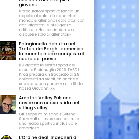
giovani»
Il procuratore sportivo lancia un
appello al calcio italiano: «Nel
mondo si allenano i calciatori con
dati, algoritmi e intelligenza
artificiale. Noi continuiamo a
discutere solo di allenatori»
Palagianello debutta nel
Trofeo dei Borghi: domenica
la mountain bike conquista il
cuore del paese
Il 9 agosto la sesta tappa del
circuito Bicinpuglia 2026: l’ASD I
Pirati prepara un tracciato di 2,8
chilometri tra vicoli, chianche e
scalinate, con partenza alle 19 da
Piazza Giovanni XXIII
Amatori Volley Pulsano,
nasce una nuova sfida nel
sitting volley
Giuseppe Palmisano e Serena
Sammali al lavoro per costruire
una realtà sportiva inclusiva e
ambiziosa
L’Ordine degli Ingegneri di