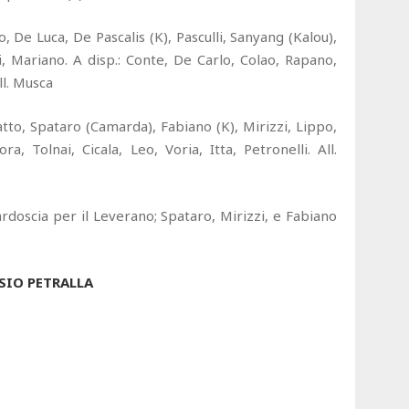
, De Luca, De Pascalis (K), Pasculli, Sanyang (Kalou),
, Mariano. A disp.: Conte, De Carlo, Colao, Rapano,
ll. Musca
atto, Spataro (Camarda), Fabiano (K), Mirizzi, Lippo,
a, Tolnai, Cicala, Leo, Voria, Itta, Petronelli. All.
doscia per il Leverano; Spataro, Mirizzi, e Fabiano
SIO PETRALLA