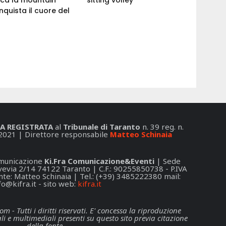
nquista il cuore del
A REGISTRATA
al
Tribunale di Taranto
n. 39 reg. n.
2021 | Direttore responsabile
Matteo Schinaia
Comunicazione
Ki.Fra Comunicazione&Eventi
| Sede
 Svevia 2/14 74122 Taranto | C.F.: 90255850738 - P.IVA
e: Matteo Schinaia | Tel.: (+39) 3485222380 mail:
fo@kifra.it
- sito web:
kifra.it
- Tutti i diritti riservati. E' concessa la riproduzione
li e multimediali presenti su questo sito previa citazione
della fonte.