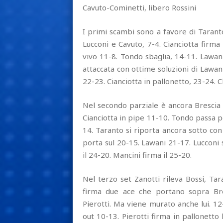
Cavuto-Cominetti, libero Rossini
I primi scambi sono a favore di Tarant
Lucconi e Cavuto, 7-4. Cianciotta firma
vivo 11-8. Tondo sbaglia, 14-11. Lawan
attaccata con ottime soluzioni di Lawan
22-23. Cianciotta in pallonetto, 23-24.
Nel secondo parziale è ancora Brescia 
Cianciotta in pipe 11-10. Tondo passa per
14. Taranto si riporta ancora sotto con
porta sul 20-15. Lawani 21-17. Lucconi 
il 24-20. Mancini firma il 25-20.
Nel terzo set Zanotti rileva Bossi, Tar
firma due ace che portano sopra Bre
Pierotti. Ma viene murato anche lui. 12
out 10-13. Pierotti firma in pallonetto l