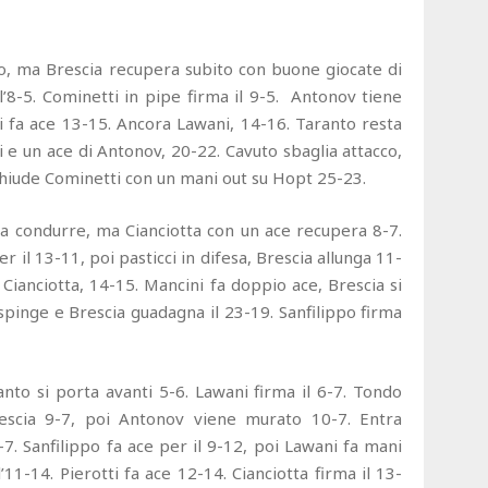
o, ma Brescia recupera subito con buone giocate di
 l’8-5. Cominetti in pipe firma il 9-5. Antonov tiene
i fa ace 13-15. Ancora Lawani, 14-16. Taranto resta
i e un ace di Antonov, 20-22. Cavuto sbaglia attacco,
 Chiude Cominetti con un mani out su Hopt 25-23.
a condurre, ma Cianciotta con un ace recupera 8-7.
 il 13-11, poi pasticci in difesa, Brescia allunga 11-
 Cianciotta, 14-15. Mancini fa doppio ace, Brescia si
spinge e Brescia guadagna il 23-19. Sanfilippo firma
anto si porta avanti 5-6. Lawani firma il 6-7. Tondo
scia 9-7, poi Antonov viene murato 10-7. Entra
-7. Sanfilippo fa ace per il 9-12, poi Lawani fa mani
’11-14. Pierotti fa ace 12-14. Cianciotta firma il 13-