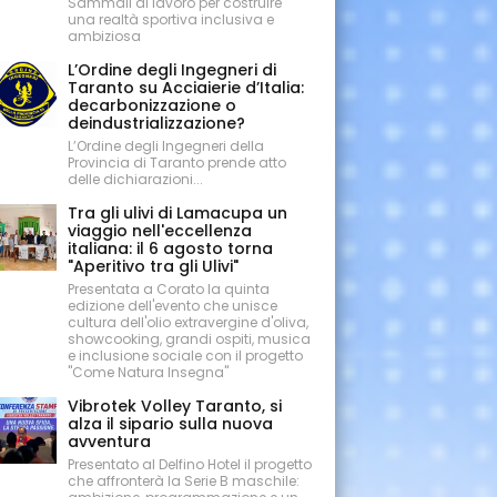
Sammali al lavoro per costruire
una realtà sportiva inclusiva e
ambiziosa
L’Ordine degli Ingegneri di
Taranto su Acciaierie d’Italia:
decarbonizzazione o
deindustrializzazione?
L’Ordine degli Ingegneri della
Provincia di Taranto prende atto
delle dichiarazioni...
Tra gli ulivi di Lamacupa un
viaggio nell'eccellenza
italiana: il 6 agosto torna
"Aperitivo tra gli Ulivi"
Presentata a Corato la quinta
edizione dell'evento che unisce
cultura dell'olio extravergine d'oliva,
showcooking, grandi ospiti, musica
e inclusione sociale con il progetto
"Come Natura Insegna"
Vibrotek Volley Taranto, si
alza il sipario sulla nuova
avventura
Presentato al Delfino Hotel il progetto
che affronterà la Serie B maschile: