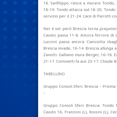
16. Sanfilippo riesce a murare Tondo, 
18-19. Tondo attacca out 18-20. Tondo b
servizio per il 21-24. L’ace di Pierotti c
Nel 4 set però Brescia torna prepoten
Cavuto passa 11-8. Ancora l’errore di 
Lucconi passa ancora. Cianciotta sbagl
Brescia invade, 16-14. Brescia allunga a
Zanotti. Galliano mura Berger, 16-18. Er
21-17. Cominetti fa ace 23-17. Chiude B
TABELLINO
Gruppo Consoli Sferc Brescia – Prisma 
–
Gruppo Consoli Sferc Brescia: Tondo 1
Cavuto 16, Franzoni (L), Rossini (L), Cec