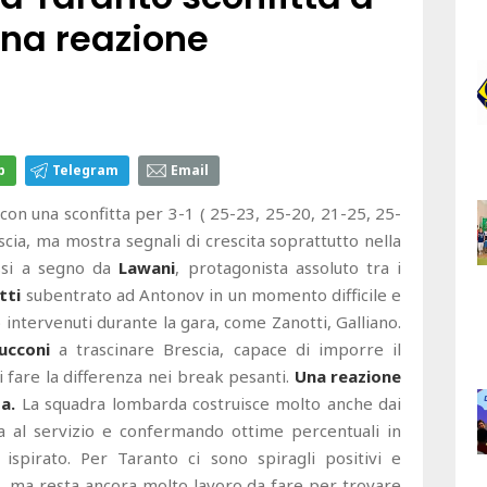
na reazione
p
Telegram
Email
 con una sconfitta per 3-1 ( 25-23, 25-20, 21-25, 25-
cia, ma mostra segnali di crescita soprattutto nella
essi a segno da
Lawani
, protagonista assoluto tra i
tti
subentrato ad Antonov in un momento difficile e
no intervenuti durante la gara, come Zanotti, Galliano.
ucconi
a trascinare Brescia, capace di imporre il
 fare la differenza nei break pesanti.
Una reazione
a.
La squadra lombarda costruisce molto anche dai
a al servizio e confermando ottime percentuali in
ispirato. Per Taranto ci sono spiragli positivi e
i, ma resta ancora molto lavoro da fare per trovare