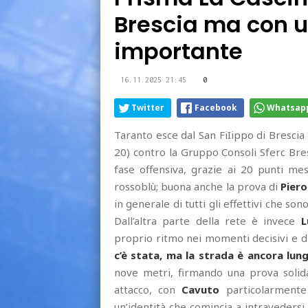
Brescia ma con u
importante
16.11.2025 21:45
0
Twitter
Facebook
Whatsap
Taranto esce dal San FiIippo di Brescia
20) contro la Gruppo Consoli Sferc Bres
fase offensiva, grazie ai 20 punti m
rossoblù; buona anche la prova di
Piero
in generale di tutti gli effettivi che so
Dall’altra parte della rete è invece
L
proprio ritmo nei momenti decisivi e di
c’è stata, ma la strada è ancora lung
nove metri, firmando una prova solid
attacco, con
Cavuto
particolarmente 
un’identità che comincia a intraveders