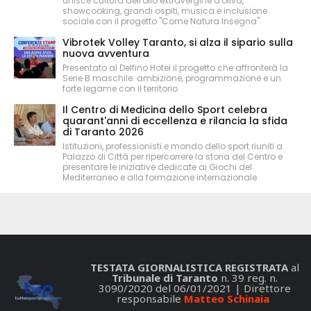
unisce cultura dell'olio extravergine d'oliva,
showcooking, grandi ospiti, musica e inclusione
sociale con il progetto "Come Natura Insegna"
Vibrotek Volley Taranto, si alza il sipario sulla
nuova avventura
Presentato al Delfino Hotel il progetto che affronterà la
Serie B maschile: ambizione, programmazione e un
forte legame con il territorio
Il Centro di Medicina dello Sport celebra
quarant'anni di eccellenza e rilancia la sfida
di Taranto 2026
Istituzioni, professionisti e mondo dello sport riuniti a
Palazzo di Città per ripercorrere la storia del Centro e
presentare le iniziative dedicate ai Giochi del
Mediterraneo e alla formazione internazionale
TESTATA GIORNALISTICA REGISTRATA
al
Tribunale di Taranto
n. 39 reg. n.
3090/2020 del 06/01/2021 | Direttore
responsabile
Matteo Schinaia