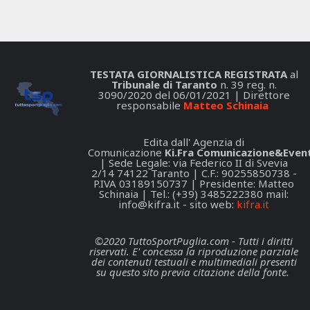
TESTATA GIORNALISTICA REGISTRATA
al
Tribunale di Taranto
n. 39 reg. n.
3090/2020 del 06/01/2021 | Direttore
responsabile
Matteo Schinaia
Edita dall' Agenzia di
Comunicazione
Ki.Fra Comunicazione&Event
| Sede Legale: via Federico II di Svevia
2/14 74122 Taranto | C.F.: 90255850738 -
P.IVA 03189150737 | Presidente: Matteo
Schinaia | Tel.: (+39) 3485222380 mail:
info@kifra.it
- sito web:
kifra.it
©2020 TuttoSportPuglia.com - Tutti i diritti
riservati. E' concessa la riproduzione parziale
dei contenuti testuali e multimediali presenti
su questo sito previa citazione della fonte.