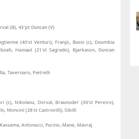
rval (B), 43'pt Duncan (V)
ngtienne (40'st Venturi), Franjic, Busio (c), Doumbia
Yeboah, Hainaut (21'st Sagrado), Bjarkason, Duncan
la, Tavernaro, Pietrelli
ari (c), Nikolaou, Dorval, Braunoder (36'st Pereiro),
, Moncini (28'st Castrovilli), Sibilli
ti, Kassama, Antonucci, Pucino, Mane, Mavraj