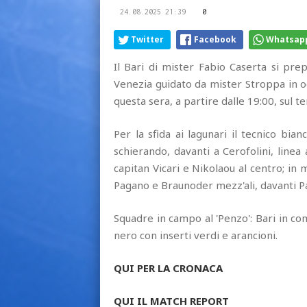
24.08.2025 21:39
0
Twitter
Facebook
Whatsap
Il Bari di mister Fabio Caserta si pre
Venezia guidato da mister Stroppa in 
questa sera, a partire dalle 19:00, sul te
Per la sfida ai lagunari il tecnico bia
schierando, davanti a Cerofolini, linea
capitan Vicari e Nikolaou al centro; in
Pagano e Braunoder mezz'ali, davanti Par
Squadre in campo al 'Penzo': Bari in co
nero con inserti verdi e arancioni.
QUI PER LA CRONACA
QUI IL MATCH REPORT