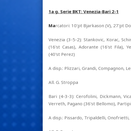
1a g. Serie BKT: Venezia-Bari 2-1
Ma
rcatori: 10'pt Bjarkason (V), 27'pt Do
Venezia (3-5-2): Stankovic, Korac, Schi
(16'st Casas), Adorante (16'st Fila), 
(40'st Perez)
A disp.: Plizzari, Grandi, Compagnon, Lel
All. G. Stroppa
Bari (4-3-3): Cerofolini, Dickmann, Vic
Verreth, Pagano (36'st Bellomo), Partipilo
A disp.: Pissardo, Tripaldelli, Onofriet