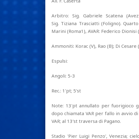
All. F. Caserta
Arbitro: Sig. Gabriele Scatena (Avezz
Sig. Tiziana Trasciatti (Foligno). Quarto
Marini (Roma1), AVAR: Federico Dionisi (
Ammoniti: Korac (V), Rao (B); Di Cesare 
Espulsi:
Angoli: 5-3
Rec.: 1'pt; 5'st
Note: 13'pt annullato per fuorigioco g
dopo chiamata VAR per fallo in avvio di
VAR; al 13'st traversa di Pagano.
Stadio 'Pier Luigi Penzo', Venezia; ci