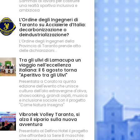
Sammali al lavoro per costruire
una realtà sportiva inclusiva e
ambiziosa
L’Ordine degli Ingegneri di
Taranto su Acciaierie d’Italia:
decarbonizzazione o
deindustrializzazione?
L’Ordine degli Ingegneri della
Provincia di Taranto prende atto
delle dichiarazioni...
Tra gli ulivi di Lamacupa un
viaggio nell'eccellenza
italiana: il 6 agosto torna
"Aperitivo tra gli Ulivi"
Presentata a Corato la quinta
edizione dell'evento che unisce
cultura dell'olio extravergine d'oliva,
showcooking, grandi ospiti, musica
e inclusione sociale con il progetto
"Come Natura Insegna"
Vibrotek Volley Taranto, si
alza il sipario sulla nuova
avventura
Presentato al Delfino Hotel il progetto
che affronterà la Serie B maschile: