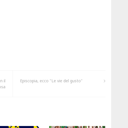
n il
Episcopia, ecco "Le vie del gusto"
osa