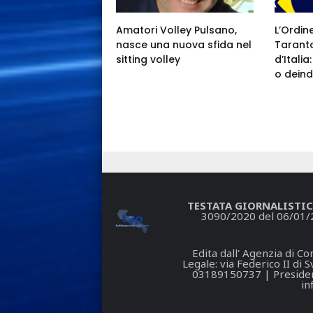
Amatori Volley Pulsano,
L’Ordin
nasce una nuova sfida nel
Taranto
sitting volley
d’Itali
o deind
TESTATA GIORNALISTIC
3090/2020 del 06/01/
Edita dall' Agenzia di 
Legale: via Federico II di
03189150737 | President
in