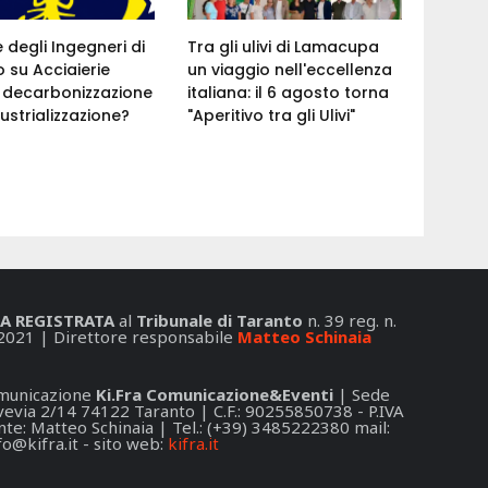
e degli Ingegneri di
Tra gli ulivi di Lamacupa
 su Acciaierie
un viaggio nell'eccellenza
a: decarbonizzazione
italiana: il 6 agosto torna
ustrializzazione?
"Aperitivo tra gli Ulivi"
A REGISTRATA
al
Tribunale di Taranto
n. 39 reg. n.
2021 | Direttore responsabile
Matteo Schinaia
Comunicazione
Ki.Fra Comunicazione&Eventi
| Sede
 Svevia 2/14 74122 Taranto | C.F.: 90255850738 - P.IVA
e: Matteo Schinaia | Tel.: (+39) 3485222380 mail:
fo@kifra.it
- sito web:
kifra.it