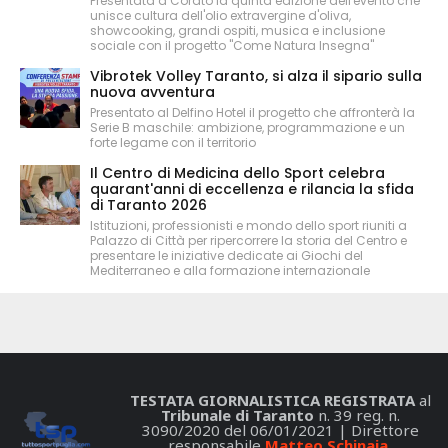
Presentata a Corato la quinta edizione dell'evento che
unisce cultura dell'olio extravergine d'oliva,
showcooking, grandi ospiti, musica e inclusione
sociale con il progetto "Come Natura Insegna"
Vibrotek Volley Taranto, si alza il sipario sulla
nuova avventura
Presentato al Delfino Hotel il progetto che affronterà la
Serie B maschile: ambizione, programmazione e un
forte legame con il territorio
Il Centro di Medicina dello Sport celebra
quarant'anni di eccellenza e rilancia la sfida
di Taranto 2026
Istituzioni, professionisti e mondo dello sport riuniti a
Palazzo di Città per ripercorrere la storia del Centro e
presentare le iniziative dedicate ai Giochi del
Mediterraneo e alla formazione internazionale
TESTATA GIORNALISTICA REGISTRATA
al
Tribunale di Taranto
n. 39 reg. n.
3090/2020 del 06/01/2021 | Direttore
responsabile
Matteo Schinaia