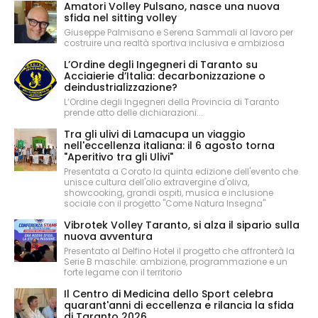
Amatori Volley Pulsano, nasce una nuova
sfida nel sitting volley
Giuseppe Palmisano e Serena Sammali al lavoro per
costruire una realtà sportiva inclusiva e ambiziosa
L’Ordine degli Ingegneri di Taranto su
Acciaierie d’Italia: decarbonizzazione o
deindustrializzazione?
L’Ordine degli Ingegneri della Provincia di Taranto
prende atto delle dichiarazioni...
Tra gli ulivi di Lamacupa un viaggio
nell'eccellenza italiana: il 6 agosto torna
"Aperitivo tra gli Ulivi"
Presentata a Corato la quinta edizione dell'evento che
unisce cultura dell'olio extravergine d'oliva,
showcooking, grandi ospiti, musica e inclusione
sociale con il progetto "Come Natura Insegna"
Vibrotek Volley Taranto, si alza il sipario sulla
nuova avventura
Presentato al Delfino Hotel il progetto che affronterà la
Serie B maschile: ambizione, programmazione e un
forte legame con il territorio
Il Centro di Medicina dello Sport celebra
quarant'anni di eccellenza e rilancia la sfida
di Taranto 2026