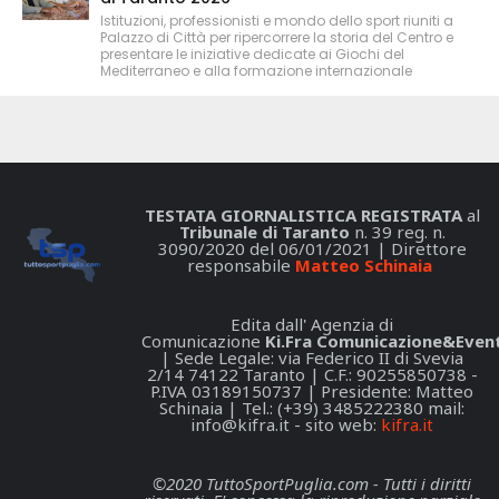
Istituzioni, professionisti e mondo dello sport riuniti a
Palazzo di Città per ripercorrere la storia del Centro e
presentare le iniziative dedicate ai Giochi del
Mediterraneo e alla formazione internazionale
TESTATA GIORNALISTICA REGISTRATA
al
Tribunale di Taranto
n. 39 reg. n.
3090/2020 del 06/01/2021 | Direttore
responsabile
Matteo Schinaia
Edita dall' Agenzia di
Comunicazione
Ki.Fra Comunicazione&Event
| Sede Legale: via Federico II di Svevia
2/14 74122 Taranto | C.F.: 90255850738 -
P.IVA 03189150737 | Presidente: Matteo
Schinaia | Tel.: (+39) 3485222380 mail:
info@kifra.it
- sito web:
kifra.it
©2020 TuttoSportPuglia.com - Tutti i diritti