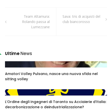
Team Altamura:
Sava: tris di acquisti del
Rolando passa al
club biancorosso
Lumezzane
Ultime
News
Amatori Volley Pulsano, nasce una nuova sfida nel
sitting volley
L’Ordine degli Ingegneri di Taranto su Acciaierie d’Italia:
decarbonizzazione o deindustrializzazione?