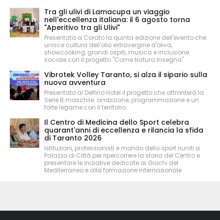
Tra gli ulivi di Lamacupa un viaggio
nell'eccellenza italiana: il 6 agosto torna
"Aperitivo tra gli Ulivi"
Presentata a Corato la quinta edizione dell'evento che
unisce cultura dell'olio extravergine d'oliva,
showcooking, grandi ospiti, musica e inclusione
sociale con il progetto "Come Natura Insegna"
Vibrotek Volley Taranto, si alza il sipario sulla
nuova avventura
Presentato al Delfino Hotel il progetto che affronterà la
Serie B maschile: ambizione, programmazione e un
forte legame con il territorio
Il Centro di Medicina dello Sport celebra
quarant'anni di eccellenza e rilancia la sfida
di Taranto 2026
Istituzioni, professionisti e mondo dello sport riuniti a
Palazzo di Città per ripercorrere la storia del Centro e
presentare le iniziative dedicate ai Giochi del
Mediterraneo e alla formazione internazionale