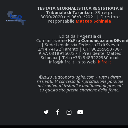
TESTATA GIORNALISTICA REGISTRATA
al
Tribunale di Taranto
n. 39 reg. n.
3090/2020 del 06/01/2021 | Direttore
responsabile
Matteo Schinaia
Edita dall' Agenzia di
Comunicazione
Ki.Fra Comunicazione&Event
| Sede Legale: via Federico II di Svevia
2/14 74122 Taranto | C.F.: 90255850738 -
P.IVA 03189150737 | Presidente: Matteo
Schinaia | Tel.: (+39) 3485222380 mail:
info@kifra.it
- sito web:
kifra.it
©2020 TuttoSportPuglia.com - Tutti i diritti
riservati. E' concessa la riproduzione parziale
dei contenuti testuali e multimediali presenti
su questo sito previa citazione della fonte.