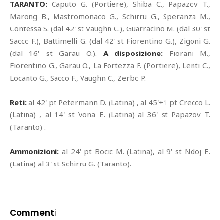
TARANTO:
Caputo G. (Portiere), Shiba C., Papazov T.,
Marong B., Mastromonaco G., Schirru G., Speranza M.,
Contessa S. (dal 42' st Vaughn C.), Guarracino M. (dal 30' st
Sacco F.), Battimelli G. (dal 42' st Fiorentino G.), Zigoni G.
(dal 16' st Garau O.).
A disposizione:
Fiorani M.,
Fiorentino G., Garau O., La Fortezza F. (Portiere), Lenti C.,
Locanto G., Sacco F., Vaughn C., Zerbo P.
Reti:
al 42' pt Petermann D. (Latina) , al 45'+1 pt Crecco L.
(Latina) , al 14' st Vona E. (Latina) al 36' st Papazov T.
(Taranto) .
Ammonizioni:
al 24' pt Bocic M. (Latina), al 9' st Ndoj E.
(Latina) al 3' st Schirru G. (Taranto).
Commenti