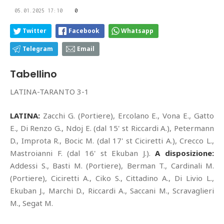
05.01.2025 17:10
0
Twitter
Facebook
Whatsapp
Telegram
Email
Tabellino
LATINA-TARANTO 3-1
LATINA:
Zacchi G. (Portiere), Ercolano E., Vona E., Gatto
E., Di Renzo G., Ndoj E. (dal 15' st Riccardi A.), Petermann
D., Improta R., Bocic M. (dal 17' st Ciciretti A.), Crecco L.,
Mastroianni F. (dal 16' st Ekuban J.).
A disposizione:
Addessi S., Basti M. (Portiere), Berman T., Cardinali M.
(Portiere), Ciciretti A., Ciko S., Cittadino A., Di Livio L.,
Ekuban J., Marchi D., Riccardi A., Saccani M., Scravaglieri
M., Segat M.