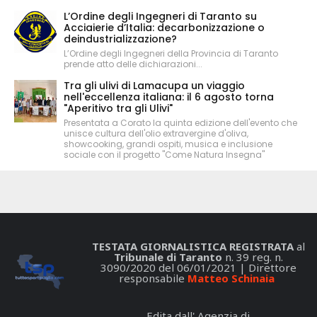
L’Ordine degli Ingegneri di Taranto su
Acciaierie d’Italia: decarbonizzazione o
deindustrializzazione?
L’Ordine degli Ingegneri della Provincia di Taranto
prende atto delle dichiarazioni...
Tra gli ulivi di Lamacupa un viaggio
nell'eccellenza italiana: il 6 agosto torna
"Aperitivo tra gli Ulivi"
Presentata a Corato la quinta edizione dell'evento che
unisce cultura dell'olio extravergine d'oliva,
showcooking, grandi ospiti, musica e inclusione
sociale con il progetto "Come Natura Insegna"
TESTATA GIORNALISTICA REGISTRATA
al
Tribunale di Taranto
n. 39 reg. n.
3090/2020 del 06/01/2021 | Direttore
responsabile
Matteo Schinaia
Edita dall' Agenzia di