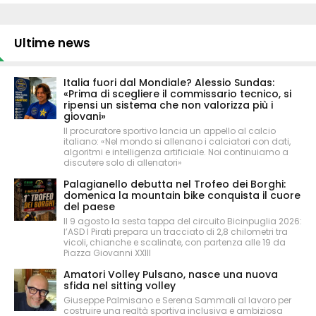
Ultime news
Italia fuori dal Mondiale? Alessio Sundas:
«Prima di scegliere il commissario tecnico, si
ripensi un sistema che non valorizza più i
giovani»
Il procuratore sportivo lancia un appello al calcio
italiano: «Nel mondo si allenano i calciatori con dati,
algoritmi e intelligenza artificiale. Noi continuiamo a
discutere solo di allenatori»
Palagianello debutta nel Trofeo dei Borghi:
domenica la mountain bike conquista il cuore
del paese
Il 9 agosto la sesta tappa del circuito Bicinpuglia 2026:
l’ASD I Pirati prepara un tracciato di 2,8 chilometri tra
vicoli, chianche e scalinate, con partenza alle 19 da
Piazza Giovanni XXIII
Amatori Volley Pulsano, nasce una nuova
sfida nel sitting volley
Giuseppe Palmisano e Serena Sammali al lavoro per
costruire una realtà sportiva inclusiva e ambiziosa