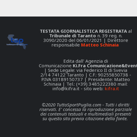
TESTATA GIORNALISTICA REGISTRATA
al
Tribunale di Taranto
n. 39 reg. n.
3090/2020 del 06/01/2021 | Direttore
responsabile
Matteo Schinaia
Edita dall' Agenzia di
Comunicazione
Ki.Fra Comunicazione&Event
| Sede Legale: via Federico II di Svevia
2/14 74122 Taranto | C.F.: 90255850738 -
P.IVA 03189150737 | Presidente: Matteo
Schinaia | Tel.: (+39) 3485222380 mail:
info@kifra.it
- sito web:
kifra.it
©2020 TuttoSportPuglia.com - Tutti i diritti
riservati. E' concessa la riproduzione parziale
dei contenuti testuali e multimediali presenti
su questo sito previa citazione della fonte.