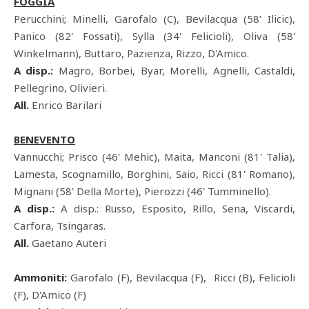
FOGGIA
Perucchini; Minelli, Garofalo (C), Bevilacqua (58' Ilicic),
Panico (82' Fossati), Sylla (34' Felicioli), Oliva (58'
Winkelmann), Buttaro, Pazienza, Rizzo, D'Amico.
A disp.:
Magro, Borbei, Byar, Morelli, Agnelli, Castaldi,
Pellegrino, Olivieri.
All.
Enrico Barilari
BENEVENTO
Vannucchi; Prisco (46' Mehic), Maita, Manconi (81' Talia),
Lamesta, Scognamillo, Borghini, Saio, Ricci (81' Romano),
Mignani (58' Della Morte), Pierozzi (46' Tumminello).
A disp.:
A disp.: Russo, Esposito, Rillo, Sena, Viscardi,
Carfora, Tsingaras.
All.
Gaetano Auteri
Ammoniti:
Garofalo (F), Bevilacqua (F), Ricci (B), Felicioli
(F), D'Amico (F)