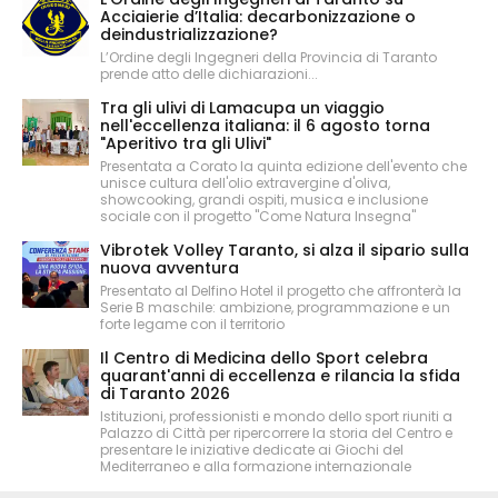
Acciaierie d’Italia: decarbonizzazione o
deindustrializzazione?
L’Ordine degli Ingegneri della Provincia di Taranto
prende atto delle dichiarazioni...
Tra gli ulivi di Lamacupa un viaggio
nell'eccellenza italiana: il 6 agosto torna
"Aperitivo tra gli Ulivi"
Presentata a Corato la quinta edizione dell'evento che
unisce cultura dell'olio extravergine d'oliva,
showcooking, grandi ospiti, musica e inclusione
sociale con il progetto "Come Natura Insegna"
Vibrotek Volley Taranto, si alza il sipario sulla
nuova avventura
Presentato al Delfino Hotel il progetto che affronterà la
Serie B maschile: ambizione, programmazione e un
forte legame con il territorio
Il Centro di Medicina dello Sport celebra
quarant'anni di eccellenza e rilancia la sfida
di Taranto 2026
Istituzioni, professionisti e mondo dello sport riuniti a
Palazzo di Città per ripercorrere la storia del Centro e
presentare le iniziative dedicate ai Giochi del
Mediterraneo e alla formazione internazionale